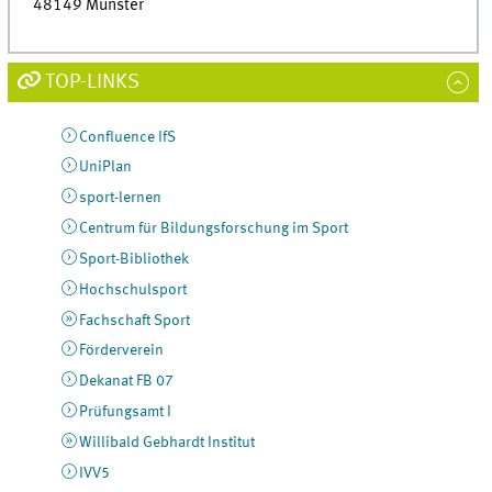
48149 Münster
TOP-LINKS
Confluence IfS
UniPlan
sport-lernen
Centrum für Bildungsforschung im Sport
Sport-Bibliothek
Hochschulsport
Fachschaft Sport
Förderverein
Dekanat FB 07
Prüfungsamt I
Willibald Gebhardt Institut
IVV5