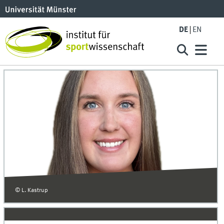
DE
EN
© L. Kastrup