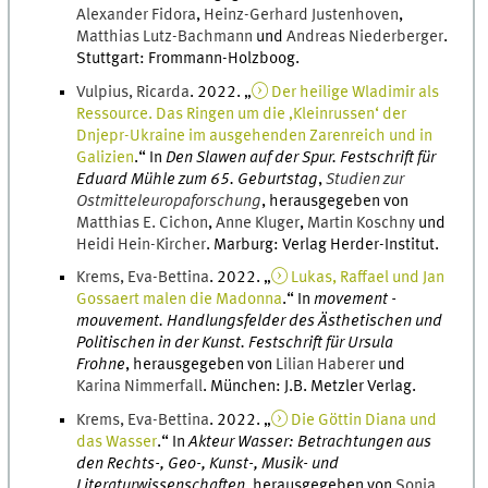
Alexander
Fidora
,
Heinz-Gerhard
Justenhoven
,
Matthias
Lutz-Bachmann
und
Andreas
Niederberger
.
Stuttgart
:
Frommann-Holzboog
.
Vulpius
,
Ricarda
.
2022
. „
Der heilige Wladimir als
Ressource. Das Ringen um die ‚Kleinrussen‘ der
Dnjepr-Ukraine im ausgehenden Zarenreich und in
Galizien
.
“ In
Den Slawen auf der Spur. Festschrift für
Eduard Mühle zum 65. Geburtstag
,
Studien zur
Ostmitteleuropaforschung
, herausgegeben von
Matthias
E.
Cichon
,
Anne
Kluger
,
Martin
Koschny
und
Heidi
Hein-Kircher
.
Marburg
:
Verlag Herder-Institut
.
Krems
,
Eva-Bettina
.
2022
. „
Lukas, Raffael und Jan
Gossaert malen die Madonna
.
“ In
movement -
mouvement. Handlungsfelder des Ästhetischen und
Politischen in der Kunst. Festschrift für Ursula
Frohne
, herausgegeben von
Lilian
Haberer
und
Karina
Nimmerfall
.
München
:
J.B. Metzler Verlag
.
Krems
,
Eva-Bettina
.
2022
. „
Die Göttin Diana und
das Wasser
.
“ In
Akteur Wasser: Betrachtungen aus
den Rechts-, Geo-, Kunst-, Musik- und
Literaturwissenschaften
, herausgegeben von
Sonja