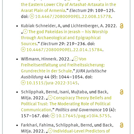
the Eastern Lower City of Artashat-Artaxata in the
Ararat Plain of Armenia
.
“
Electrum
29
:
109
–
125
.
doi
:
10.4467/20800909EL.22.008.15778
.
Kubiak-Schneider
,
A
, und
Lichtenberger
,
A
.
2022
.
„
The god Pakeidas in Jerash – his Worship
through Archaeological and Epigraphical
Sources
.
“
Electrum
29
:
219
–
236
.
doi
:
10.4467/20800909EL.22.014.15784
.
Wißmann
,
Hinnerk
.
2022
. „
Von
Freiheitsentfaltung und Freiheitssicherung:
Grundrechte in der Schule
.
“
JURA Juristische
Ausbildung
44
(
9
)
:
1044
–
1054
.
doi
:
10.1515/jura-2022-3145
.
Schlipphak
,
Bernd
,
Isani
,
Mujtaba
, und
Back
,
Mitja
.
2022
. „
Conspiracy Theory Beliefs and
Political Trust: The Moderating Role of Political
Communication
.
“
Politics and Governance
10
(
4
)
:
157
–
167
.
doi
:
10.17645/pag.v10i4.5755
.
Farkhari
,
Fahima
,
Schlipphak
,
Bernd
, und
Back
,
Mitja
.
2022
. „
Individual‐Level Predictors of