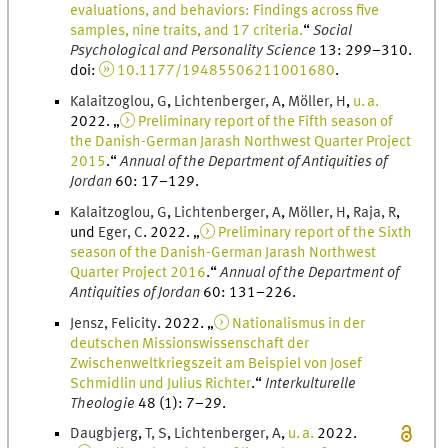
evaluations, and behaviors: Findings across five
samples, nine traits, and 17 criteria.
“
Social
Psychological and Personality Science
13
:
299
–
310
.
doi
:
10.1177/19485506211001680
.
Kalaitzoglou
,
G
,
Lichtenberger
,
A
,
Möller
,
H
,
u. a.
2022
. „
Preliminary report of the Fifth season of
the Danish-German Jarash Northwest Quarter Project
2015
.
“
Annual of the Department of Antiquities of
Jordan
60
:
17
–
129
.
Kalaitzoglou
,
G
,
Lichtenberger
,
A
,
Möller
,
H
,
Raja
,
R
,
und
Eger
,
C
.
2022
. „
Preliminary report of the Sixth
season of the Danish-German Jarash Northwest
Quarter Project 2016
.
“
Annual of the Department of
Antiquities of Jordan
60
:
131
–
226
.
Jensz
,
Felicity
.
2022
. „
Nationalismus in der
deutschen Missionswissenschaft der
Zwischenweltkriegszeit am Beispiel von Josef
Schmidlin und Julius Richter
.
“
Interkulturelle
Theologie
48
(
1
)
:
7
–
29
.
Daugbjerg
,
T
,
S
,
Lichtenberger
,
A
,
u. a.
2022
.