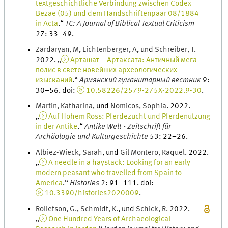
textgeschichtliche Verbindung zwischen Codex
Bezae (05) und dem Handschriftenpaar 08/1884
in Acta
.
“
TC: A Journal of Biblical Textual Criticism
27
:
33
–
49
.
Zardaryan
,
M
,
Lichtenberger
,
A
, und
Schreiber
,
T
.
2022
. „
Арташат – Артаксата: Античный мега-
полис в свете новейших археологических
изысканий
.
“
Армянский гуманитарный вестник
9
:
30
–
56
.
doi
:
10.58226/2579-275X-2022.9-30
.
Martin
,
Katharina
, und
Nomicos
,
Sophia
.
2022
.
„
Auf Hohem Ross: Pferdezucht und Pferdenutzung
in der Antike
.
“
Antike Welt - Zeitschrift für
Archäologie und Kulturgeschichte
53
:
22
–
26
.
Albiez-Wieck
,
Sarah
, und
Gil Montero
,
Raquel
.
2022
.
„
A needle in a haystack: Looking for an early
modern peasant who travelled from Spain to
America
.
“
Histories
2
:
91
–
111
.
doi
:
10.3390/histories2020009
.
Rollefson
,
G.
,
Schmidt
,
K.
, und
Schick
,
R.
2022
.
„
One Hundred Years of Archaeological