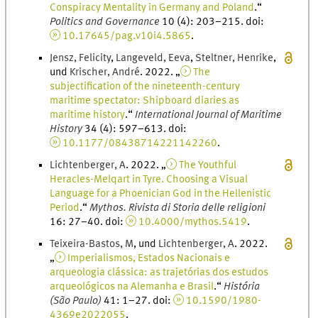
Conspiracy Mentality in Germany and Poland
.
“
Politics and Governance
10
(
4
)
:
203
–
215
.
doi
:
10.17645/pag.v10i4.5865
.
Jensz
,
Felicity
,
Langeveld
,
Eeva
,
Steltner
,
Henrike
,
und
Krischer
,
André
.
2022
. „
The
subjectification of the nineteenth-century
maritime spectator: Shipboard diaries as
maritime history
.
“
International Journal of Maritime
History
34
(
4
)
:
597
–
613
.
doi
:
10.1177/08438714221142260
.
Lichtenberger
,
A
.
2022
. „
The Youthful
Heracles-Melqart in Tyre. Choosing a Visual
Language for a Phoenician God in the Hellenistic
Period
.
“
Mythos. Rivista di Storia delle religioni
16
:
27
–
40
.
doi
:
10.4000/mythos.5419
.
Teixeira-Bastos
,
M
, und
Lichtenberger
,
A
.
2022
.
„
Imperialismos, Estados Nacionais e
arqueologia clássica: as trajetórias dos estudos
arqueológicos na Alemanha e Brasil
.
“
História
(São Paulo)
41
:
1
–
27
.
doi
:
10.1590/1980-
4369e2022055
.