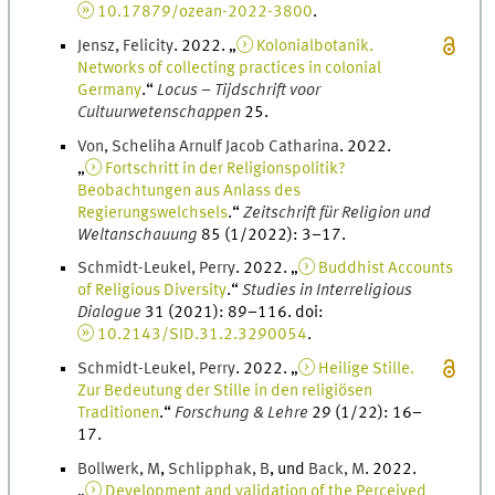
10.17879/ozean-2022-3800
.
Jensz
,
Felicity
.
2022
. „
Kolonialbotanik.
Networks of collecting practices in colonial
Germany
.
“
Locus – Tijdschrift voor
Cultuurwetenschappen
25
.
Von
,
Scheliha
Arnulf Jacob Catharina
.
2022
.
„
Fortschritt in der Religionspolitik?
Beobachtungen aus Anlass des
Regierungswelchsels
.
“
Zeitschrift für Religion und
Weltanschauung
85
(
1/2022
)
:
3
–
17
.
Schmidt-Leukel
,
Perry
.
2022
. „
Buddhist Accounts
of Religious Diversity
.
“
Studies in Interreligious
Dialogue
31 (2021)
:
89
–
116
.
doi
:
10.2143/SID.31.2.3290054
.
Schmidt-Leukel
,
Perry
.
2022
. „
Heilige Stille.
Zur Bedeutung der Stille in den religiösen
Traditionen
.
“
Forschung & Lehre
29
(
1/22
)
:
16
–
17
.
Bollwerk
,
M
,
Schlipphak
,
B
, und
Back
,
M
.
2022
.
„
Development and validation of the Perceived