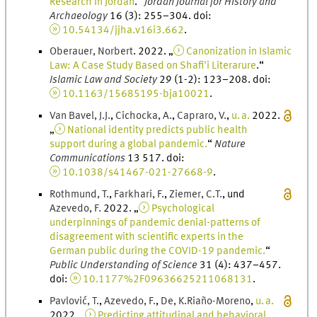
Research in Jordan
.
“
Jordan Journal for History and
Archaeology
16
(
3
)
:
255
–
304
.
doi
:
10.54134/jjha.v16i3.662
.
Oberauer
,
Norbert
.
2022
. „
Canonization in Islamic
Law: A Case Study Based on Shafi'i Literarure
.
“
Islamic Law and Society
29
(
1-2
)
:
123
–
208
.
doi
:
10.1163/15685195-bja10021
.
Van Bavel
,
J.
J.
,
Cichocka
,
A.
,
Capraro
,
V.
,
u. a.
2022
.
„
National identity predicts public health
support during a global pandemic.
“
Nature
Communications
13
517.
doi
:
10.1038/s41467-021-27668-9
.
Rothmund
,
T.
,
Farkhari
,
F.
,
Ziemer
,
C.
T.
, und
Azevedo
,
F.
2022
. „
Psychological
underpinnings of pandemic denial-patterns of
disagreement with scientific experts in the
German public during the COVID-19 pandemic.
“
Public Understanding of Science
31
(
4
)
:
437
–
457
.
doi
:
10.1177%2F09636625211068131
.
Pavlović
,
T.
,
Azevedo
,
F.
,
De
,
K.
Riaño-Moreno
,
u. a.
2022
. „
Predicting attitudinal and behavioral