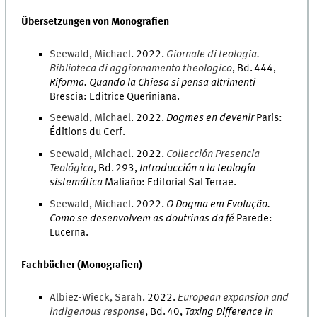
Übersetzungen von Monografien
Seewald
,
Michael
.
2022
.
Giornale di teologia.
Biblioteca di aggiornamento theologico
,
Bd.
444
,
Riforma. Quando la Chiesa si pensa altrimenti
Brescia
:
Editrice Queriniana
.
Seewald
,
Michael
.
2022
.
Dogmes en devenir
Paris
:
Éditions du Cerf
.
Seewald
,
Michael
.
2022
.
Collección Presencia
Teológica
,
Bd.
293
,
Introducción a la teología
sistemática
Maliaño
:
Editorial Sal Terrae
.
Seewald
,
Michael
.
2022
.
O Dogma em Evolução.
Como se desenvolvem as doutrinas da fé
Parede
:
Lucerna
.
Fachbücher (Monografien)
Albiez-Wieck
,
Sarah
.
2022
.
European expansion and
indigenous response
,
Bd.
40
,
Taxing Difference in