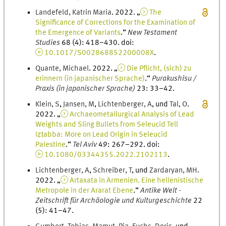
Landefeld
,
Katrin
Maria
.
2022
. „
The
Significance of Corrections for the Examination of
the Emergence of Variants
.
“
New Testament
Studies
68
(
4
)
:
418
–
430
.
doi
:
10.1017/S002868852200008X
.
Quante
,
Michael
.
2022
. „
Die Pflicht, (sich) zu
erinnern (in japanischer Sprache)
.
“
Purakushisu /
Praxis (in japanischer Sprache)
23
:
33
–
42
.
Klein
,
S
,
Jansen
,
M
,
Lichtenberger
,
A
, und
Tal
,
O
.
2022
. „
Archaeometallurgical Analysis of Lead
Weights and Sling Bullets from Seleucid Tell
Iẓṭabba: More on Lead Origin in Seleucid
Palestine
.
“
Tel Aviv
49
:
267
–
292
.
doi
:
10.1080/03344355.2022.2102113
.
Lichtenberger
,
A
,
Schreiber
,
T
, und
Zardaryan
,
M
H
.
2022
. „
Artaxata in Armenien. Eine hellenistische
Metropole in der Ararat Ebene
.
“
Antike Welt -
Zeitschrift für Archäologie und Kulturgeschichte
22
(
5
)
:
41
–
47
.