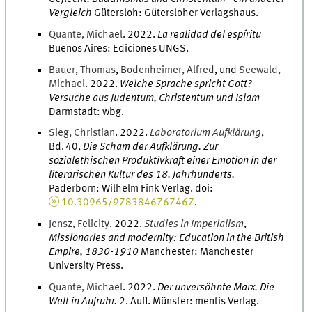
Vergleich
Gütersloh
:
Gütersloher Verlagshaus
.
Quante
,
Michael
.
2022
.
La realidad del espíritu
Buenos Aires
:
Ediciones UNGS
.
Bauer
,
Thomas
,
Bodenheimer
,
Alfred
, und
Seewald
,
Michael
.
2022
.
Welche Sprache spricht Gott?
Versuche aus Judentum, Christentum und Islam
Darmstadt
:
wbg
.
Sieg
,
Christian
.
2022
.
Laboratorium Aufklärung
,
Bd.
40
,
Die Scham der Aufklärung. Zur
sozialethischen Produktivkraft einer Emotion in der
literarischen Kultur des 18. Jahrhunderts.
Paderborn
:
Wilhelm Fink Verlag
.
doi
:
10.30965/9783846767467
.
Jensz
,
Felicity
.
2022
.
Studies in Imperialism
,
Missionaries and modernity: Education in the British
Empire, 1830-1910
Manchester
:
Manchester
University Press
.
Quante
,
Michael
.
2022
.
Der unversöhnte Marx. Die
Welt in Aufruhr.
2
.
Aufl.
Münster
:
mentis Verlag
.