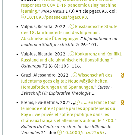
responses to COVID-19 pandemic using machine
learning.
“
PNAS Nexus
1
(
3
)
Article pgac093.
doi
:
10.1093/pnasnexus/pgac093
.
Vulpius
,
Ricarda
.
2022
. „
Russländische Städte
des 18. Jahrhunderts und das Imperium.
Abschließende Überlegungen
.
“
Informationen zur
modernen Stadtgeschichte
2
:
96
–
101
.
Vulpius
,
Ricarda
.
2022
. „
Konkurrenz und Konflikt.
Russland und die ukrainische Nationsbildung
.
“
Osteuropa
72
(
6-8
)
:
105
–
116
.
Grazi
,
Alessandro
.
2022
. „
Wissenschaft des
Judentums goes digital: Neue Möglichkeiten,
Herausforderungen und Spannungen
.
“
Cursor -
Zeitschrift Für Explorative Theologie
1
.
Krems
,
Eva-Bettina
.
2022
. „
« ... en France tout
le monde entre et passe par les appartemens du
Roy » : vie privée et sphère publique dans les
châteaux français et allemands autour de 1700
.
“
Bulletin du Centre de recherche du château de
Versailles
21
.
doi
:
10.4000/crcv.22465
.