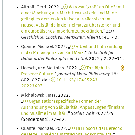
Althoff
,
Gerd
.
2022
. „
Was war "groß" an Otto?: mit
einer Mischung aus Machtbewusstsein und Milde
gelingt es dem ersten Kaiser aus sächsischem
Hause, Aufstände in der Heimat zu überstehen und
ein europäisches Imperium zu begründen
.
“
ZEIT
Geschichte. Epochen. Menschen. Ideen
6
:
41
–
43
.
Quante
,
Michael
.
2022
. „
Arbeit und Entfremdung
in der Philosophie von Karl Marx
.
“
Zeitschrift für
Didaktik der Philosophie und Ethik
2022 / 2
:
22
–
31
.
Hoesch
, und
Matthias
.
2022
. „
The Right to
Preserve Culture
.
“
Journal of Moral Philosophy
19
:
602
–
627
.
doi
:
10.1163/17455243-
20223607
.
Michalowski
,
Ines
.
2022
.
„
Organisationsspezifische Formen der
Aushandlung von Säkularität: Anpassungen für Islam
und Muslime im Militär,
.
“
Soziale Welt
2022/25
(
Sonderband
)
:
27
–
62
.
Quante
,
Michael
.
2022
. „
La Filosofía del Derecho
de Hegel: una ética institucional adscriptivista
.
“