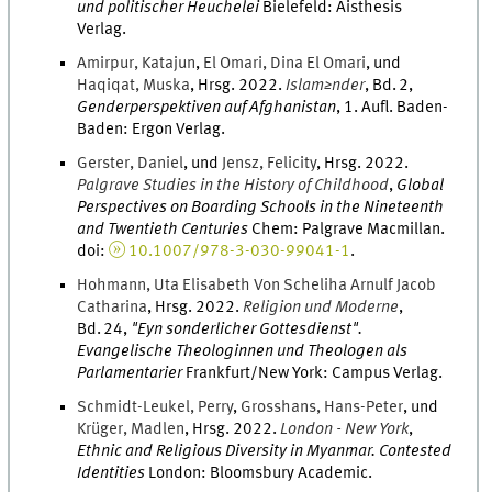
und politischer Heuchelei
Bielefeld
:
Aisthesis
Verlag
.
Amirpur
,
Katajun
,
El Omari
,
Dina
El Omari
, und
Haqiqat
,
Muska
,
Hrsg.
2022
.
Islam≥nder
,
Bd.
2
,
Genderperspektiven auf Afghanistan
, 1. Aufl.
Baden-
Baden
:
Ergon Verlag
.
Gerster
,
Daniel
, und
Jensz
,
Felicity
,
Hrsg.
2022
.
Palgrave Studies in the History of Childhood
,
Global
Perspectives on Boarding Schools in the Nineteenth
and Twentieth Centuries
Chem
:
Palgrave Macmillan
.
doi
:
10.1007/978-3-030-99041-1
.
Hohmann
,
Uta
Elisabeth Von Scheliha Arnulf Jacob
Catharina
,
Hrsg.
2022
.
Religion und Moderne
,
Bd.
24
,
"Eyn sonderlicher Gottesdienst".
Evangelische Theologinnen und Theologen als
Parlamentarier
Frankfurt/New York
:
Campus Verlag
.
Schmidt-Leukel
,
Perry
,
Grosshans
,
Hans-Peter
, und
Krüger
,
Madlen
,
Hrsg.
2022
.
London - New York
,
Ethnic and Religious Diversity in Myanmar. Contested
Identities
London
:
Bloomsbury Academic
.