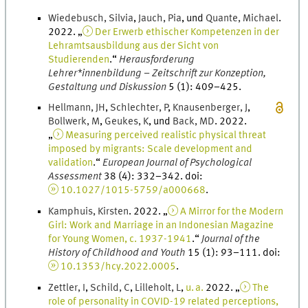
Wiedebusch
,
Silvia
,
Jauch
,
Pia
, und
Quante
,
Michael
.
2022
. „
Der Erwerb ethischer Kompetenzen in der
Lehramtsausbildung aus der Sicht von
Studierenden
.
“
Herausforderung
Lehrer*innenbildung – Zeitschrift zur Konzeption,
Gestaltung und Diskussion
5 (1)
:
409
–
425
.
Hellmann
,
J
H
,
Schlechter
,
P
,
Knausenberger
,
J
,
Bollwerk
,
M
,
Geukes
,
K
, und
Back
,
M
D
.
2022
.
„
Measuring perceived realistic physical threat
imposed by migrants: Scale development and
validation
.
“
European Journal of Psychological
Assessment
38
(
4
)
:
332
–
342
.
doi
:
10.1027/1015-5759/a000668
.
Kamphuis
,
Kirsten
.
2022
. „
A Mirror for the Modern
Girl: Work and Marriage in an Indonesian Magazine
for Young Women, c. 1937-1941
.
“
Journal of the
History of Childhood and Youth
15
(
1
)
:
93
–
111
.
doi
:
10.1353/hcy.2022.0005
.
Zettler
,
I
,
Schild
,
C
,
Lilleholt
,
L
,
u. a.
2022
. „
The
role of personality in COVID-19 related perceptions,