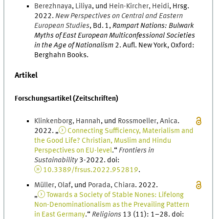
Berezhnaya
,
Liliya
, und
Hein-Kircher
,
Heidi
,
Hrsg.
2022
.
New Perspectives on Central and Eastern
European Studies
,
Bd.
1
,
Rampart Nations: Bulwark
Myths of East European Multiconfessional Societies
in the Age of Nationalism
2
.
Aufl.
New York, Oxford
:
Berghahn Books
.
Artikel
Forschungsartikel (Zeitschriften)
Klinkenborg
,
Hannah
, und
Rossmoeller
,
Anica
.
2022
. „
Connecting Sufficiency, Materialism and
the Good Life? Christian, Muslim and Hindu
Perspectives on EU-level
.
“
Frontiers in
Sustainability
3-2022
.
doi
:
10.3389/frsus.2022.952819
.
Müller
,
Olaf
, und
Porada
,
Chiara
.
2022
.
„
Towards a Society of Stable Nones: Lifelong
Non-Denominationalism as the Prevailing Pattern
in East Germany
.
“
Religions
13
(
11
)
:
1
–
28
.
doi
: