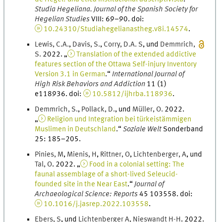
Studia Hegeliana. Journal of the Spanish Society for
Hegelian Studies
VIII
:
69
–
90
.
doi
:
10.24310/Studiahegelianastheg.v8i.14574
.
Lewis
,
C.
A.
,
Davis
,
S.
,
Corry
,
D.
A. S
, und
Demmrich
,
S.
2022
. „
Translation of the extended addictive
features section of the Ottawa Self-injury Inventory
Version 3.1 in German
.
“
International Journal of
High Risk Behaviors and Addiction
11
(
1
)
e118936.
doi
:
10.5812/ijhrba.118936
.
Demmrich
,
S.
,
Pollack
,
D.
, und
Müller
,
O.
2022
.
„
Religion und Integration bei türkeistämmigen
Muslimen in Deutschland
.
“
Soziale Welt
Sonderband
25
:
185
–
205
.
Pinies
,
M
,
Mienis
,
H
,
Rittner
,
O
,
Lichtenberger
,
A
, und
Tal
,
O
.
2022
. „
Food in a colonial setting: The
faunal assemblage of a short-lived Seleucid-
founded site in the Near East
.
“
Journal of
Archaeological Science: Reports
45
103558.
doi
:
10.1016/j.jasrep.2022.103558
.
Ebers
,
S
, und
Lichtenberger A
,
Nieswandt
H-H
.
2022
.