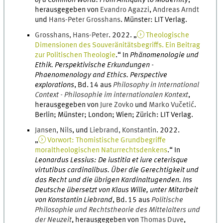
of a Common World. From Antiquity to Modernity
,
herausgegeben von
Evandro
Agazzi
,
Andreas
Arndt
und
Hans-Peter
Grosshans
.
Münster
:
LIT Verlag
.
Grosshans
,
Hans-Peter
.
2022
. „
Theologische
Dimensionen des Souveränitätsbegriffs. Ein Beitrag
zur Politischen Theologie
.
“ In
Phänomenologie und
Ethik. Perspektivische Erkundungen -
Phaenomenology and Ethics. Perspective
explorations
,
Bd.
14
aus
Philosophy in International
Context - Philosophie im internationalen Kontext
,
herausgegeben von
Jure
Zovko
und
Marko
Vučetić
.
Berlin; Münster; London; Wien; Zürich
:
LIT Verlag
.
Jansen
,
Nils
, und
Liebrand
,
Konstantin
.
2022
.
„
Vorwort: Thomistische Grundbegriffe
moraltheologischen Naturrechtsdenkens
.
“ In
Leonardus Lessius: De iustitia et iure ceterisque
virtutibus cardinalibus. Über die Gerechtigkeit und
das Recht und die übrigen Kardinaltugenden. Ins
Deutsche übersetzt von Klaus Wille, unter Mitarbeit
von Konstantin Liebrand
,
Bd.
15
aus
Politische
Philosophie und Rechtstheorie des Mittelalters und
der Neuzeit
, herausgegeben von
Thomas
Duve
,