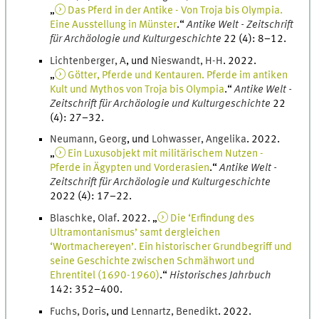
„
Das Pferd in der Antike - Von Troja bis Olympia.
Eine Ausstellung in Münster
.
“
Antike Welt - Zeitschrift
für Archäologie und Kulturgeschichte
22
(
4
)
:
8
–
12
.
Lichtenberger
,
A
, und
Nieswandt
,
H-H
.
2022
.
„
Götter, Pferde und Kentauren. Pferde im antiken
Kult und Mythos von Troja bis Olympia
.
“
Antike Welt -
Zeitschrift für Archäologie und Kulturgeschichte
22
(
4
)
:
27
–
32
.
Neumann
,
Georg
, und
Lohwasser
,
Angelika
.
2022
.
„
Ein Luxusobjekt mit militärischem Nutzen -
Pferde in Ägypten und Vorderasien
.
“
Antike Welt -
Zeitschrift für Archäologie und Kulturgeschichte
2022
(
4
)
:
17
–
22
.
Blaschke
,
Olaf
.
2022
. „
Die ‘Erfindung des
Ultramontanismus’ samt dergleichen
‘Wortmachereyen’. Ein historischer Grundbegriff und
seine Geschichte zwischen Schmähwort und
Ehrentitel (1690-1960)
.
“
Historisches Jahrbuch
142
:
352
–
400
.
Fuchs
,
Doris
, und
Lennartz
,
Benedikt
.
2022
.