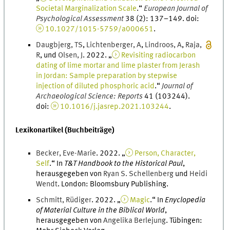
Societal Marginalization Scale
.
“
European Journal of
Psychological Assessment
38
(
2
)
:
137
–
149
.
doi
:
10.1027/1015-5759/a000651
.
Daugbjerg
,
T
S
,
Lichtenberger
,
A
,
Lindroos
,
A
,
Raja
,
R
, und
Olsen
,
J
.
2022
. „
Revisiting radiocarbon
dating of lime mortar and lime plaster from Jerash
in Jordan: Sample preparation by stepwise
injection of diluted phosphoric acid
.
“
Journal of
Archaeological Science: Reports
41
(
103244
)
.
doi
:
10.1016/j.jasrep.2021.103244
.
Lexikonartikel (Buchbeiträge)
Becker
,
Eve-Marie
.
2022
. „
Person, Character,
Self
.
“ In
T&T Handbook to the Historical Paul
,
herausgegeben von
Ryan
S.
Schellenberg
und
Heidi
Wendt
.
London
:
Bloomsbury Publishing
.
Schmitt
,
Rüdiger
.
2022
. „
Magic
.
“ In
Enyclopedia
of Material Culture in the Biblical World
,
herausgegeben von
Angelika
Berlejung
.
Tübingen
: