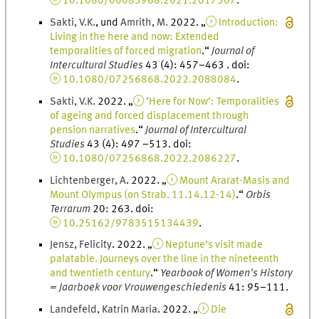
10.1080/00083968.2021.2017307
.
Sakti
,
V.
K.
, und
Amrith
,
M.
2022
. „
Introduction:
Living in the here and now: Extended
temporalities of forced migration
.
“
Journal of
Intercultural Studies
43
(
4
)
:
457
–
463
.
doi
:
10.1080/07256868.2022.2088084
.
Sakti
,
V.
K.
2022
. „
‘Here for Now’: Temporalities
of ageing and forced displacement through
pension narratives
.
“
Journal of Intercultural
Studies
43
(
4
)
:
497
–
513
.
doi
:
10.1080/07256868.2022.2086227
.
Lichtenberger
,
A
.
2022
. „
Mount Ararat-Masis and
Mount Olympus (on Strab. 11.14.12-14)
.
“
Orbis
Terrarum
20
:
263
.
doi
:
10.25162/9783515134439
.
Jensz
,
Felicity
.
2022
. „
Neptune’s visit made
palatable. Journeys over the line in the nineteenth
and twentieth century
.
“
Yearbook of Women's History
= Jaarboek voor Vrouwengeschiedenis
41
:
95
–
111
.
Landefeld
,
Katrin
Maria
.
2022
. „
Die