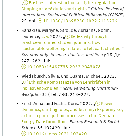
„
Business interest in human rights regulation.
Shaping actors’ duties and rights
.
“
Critical Review of
International Social and Political Philosophy (CRISPP)
25
.
doi
:
10.1080/13698230.2022.2113226
.
Sahakian
,
Marlyne
,
Stroude
,
Aurianne
,
Godin
,
Laurence
,
u. a.
2022
. „
Reflexivity through
practice-informed student journals: how
‘sustainable wellbeing’ relates to teleoaffectivities
.
“
Sustainability: Science, Practice, and Policy
18
(
1
)
:
247
–
262
.
doi
:
10.1080/15487733.2022.2043078
.
Wiedebusch
,
Silvia
, und
Quante
,
Michael
.
2022
.
„
Ethische Kompetenzen von Lehrkräften in
inklusiven Schulen
.
“
SchulVerwaltung Nordrhein-
Westfalen
33
(
Heft 7-8
)
:
218
–
222
.
Ernst
,
Anna
, und
Fuchs
,
Doris
.
2022
. „
Power
dynamics, shifting roles, and learning: Exploring key
actors in participation processes in the German
Energy Transformation
.
“
Energy Research & Social
Science
85
102420.
doi
:
10.1016/j.erss.2021.102420
.