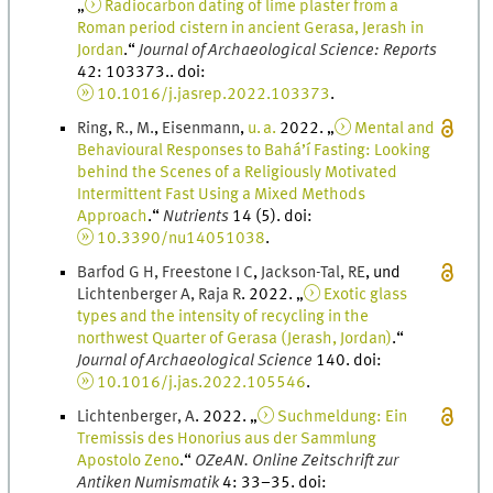
„
Radiocarbon dating of lime plaster from a
Roman period cistern in ancient Gerasa, Jerash in
Jordan
.
“
Journal of Archaeological Science: Reports
42
:
103373
..
doi
:
10.1016/j.jasrep.2022.103373
.
Ring
,
R.
,
M.
,
Eisenmann
,
u. a.
2022
. „
Mental and
Behavioural Responses to Bahá’í Fasting: Looking
behind the Scenes of a Religiously Motivated
Intermittent Fast Using a Mixed Methods
Approach
.
“
Nutrients
14
(
5
)
.
doi
:
10.3390/nu14051038
.
Barfod G H
,
Freestone
I C
,
Jackson-Tal
,
R
E
, und
Lichtenberger A
,
Raja
R
.
2022
. „
Exotic glass
types and the intensity of recycling in the
northwest Quarter of Gerasa (Jerash, Jordan)
.
“
Journal of Archaeological Science
140
.
doi
:
10.1016/j.jas.2022.105546
.
Lichtenberger
,
A
.
2022
. „
Suchmeldung: Ein
Tremissis des Honorius aus der Sammlung
Apostolo Zeno
.
“
OZeAN. Online Zeitschrift zur
Antiken Numismatik
4
:
33
–
35
.
doi
: