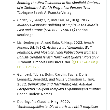
Reading the New Testament in the Manifold Contexts
of a Globalized World: Exegetical Perspectives
Tübingen/Basel
:
A. Francke Verlag
.
Christ
,
G.
,
Sänger
,
P.
, und
Carr
,
M.
,
Hrsg.
2022
.
Military Diasporas: Building of Empire in the Middle
East and Europe (550 BCE–1500 CE)
London
:
Routledge
.
Lichtenberger
,
A
, und
Raja
,
R
,
Hrsg.
2022
.
Jerash
Papers
,
Bd.
9/1-2
,
Architectural Elements, Wall
Paintings, and Mosaics. Final Publications from the
Danish-German Jerash Northwest Quarter Project IV
Turnhout
:
Brepols Publishers
.
doi
:
10.1484/M.JP-
EB.5.121293
.
Gumbert
,
Tobias
,
Bohn
,
Carolin
,
Fuchs
,
Doris
,
Lennartz
,
Benedikt
, und
Müller
,
Christian
J.
,
Hrsg.
2022
.
Demokratie und Nachhaltigkeit. Aktuelle
Perspektiven auf ein komplexes Spannungsverhältnis
Baden-Baden
:
Nomos
.
Doering
,
Pia
Claudia
,
Hrsg.
2022
.
Verstellungskünste. Die literarische Kritik religiöser