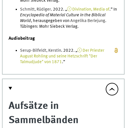
Mohr Siebeck Verlag
.
Schmitt
,
Rüdiger
.
2022
. „
Divination, Media of
.
“ In
Encyclopedia of Material Culture in the Biblical
World
, herausgegeben von
Angelika
Berlejung
.
Tübingen
:
Mohr Siebeck Verlag
.
Audiobeitrag
Serup-Bilfeldt
,
Kerstin
.
2022
. „
Der Priester
August Rohling und seine Hetzschrift "Der
Talmudjude" von 1871
.
“
Aufsätze in
Sammelbänden