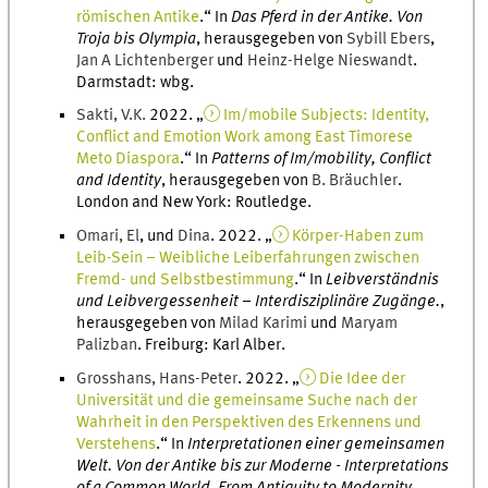
römischen Antike
.
“ In
Das Pferd in der Antike. Von
Troja bis Olympia
, herausgegeben von
Sybill
Ebers
,
Jan
A
Lichtenberger
und
Heinz-Helge
Nieswandt
.
Darmstadt
:
wbg
.
Sakti
,
V.
K.
2022
. „
Im/mobile Subjects: Identity,
Conflict and Emotion Work among East Timorese
Meto Diaspora
.
“ In
Patterns of Im/mobility, Conflict
and Identity
, herausgegeben von
B.
Bräuchler
.
London and New York
:
Routledge
.
Omari
,
El
, und
Dina
.
2022
. „
Körper-Haben zum
Leib-Sein – Weibliche Leiberfahrungen zwischen
Fremd- und Selbstbestimmung
.
“ In
Leibverständnis
und Leibvergessenheit – Interdisziplinäre Zugänge.
,
herausgegeben von
Milad
Karimi
und
Maryam
Palizban
.
Freiburg
:
Karl Alber
.
Grosshans
,
Hans-Peter
.
2022
. „
Die Idee der
Universität und die gemeinsame Suche nach der
Wahrheit in den Perspektiven des Erkennens und
Verstehens
.
“ In
Interpretationen einer gemeinsamen
Welt. Von der Antike bis zur Moderne - Interpretations