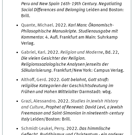
Peru and New Spain 16th-19th Century. Negotiating
Social Differences and Belonging
Leiden and Boston
:
Brill
.
Quante
,
Michael
.
2022
.
Karl Marx: Ökonomisch-
Philosophische Manuskripte. Studienausgabe mit
Kommentar.
4
.
Aufl.
Frankfurt am Main
:
Suhrkamp
Verlag
.
Gabriel
,
Karl
.
2022
.
Religion und Moderne
,
Bd.
22
,
Die vielen Gesichter der Religion.
Religionssoziologische Analysen jenseits der
Säkularisierung.
Frankfurt/New York
:
Campus Verlag
.
Althoff
,
Gerd
.
2022
.
Gott belohnt, Gott straft:
religiöse Kategorien der Geschichtsdeutung im
Frühen und Hohen Mittelalter
Darmstadt
:
wbg
.
Grazi
,
Alessandro
.
2022
.
Studies in Jewish History
and Culture
,
Prophet of Renewal: David Levi, a Jewish
Freemason and Saint-Simonian in nineteenth-century
Italy
Leiden/Boston
:
Brill
.
Schmidt-Leukel
,
Perry
.
2022
.
Das himmlische
Geflecht. Buddhismus und Christentum - ein anderer