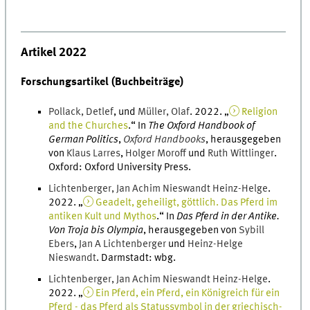
Artikel
2022
Forschungsartikel (Buchbeiträge)
Pollack
,
Detlef
, und
Müller
,
Olaf
.
2022
. „
Religion
and the Churches
.
“ In
The Oxford Handbook of
German Politics
,
Oxford Handbooks
, herausgegeben
von
Klaus
Larres
,
Holger
Moroff
und
Ruth
Wittlinger
.
Oxford
:
Oxford University Press
.
Lichtenberger
,
Jan Achim
Nieswandt Heinz-Helge
.
2022
. „
Geadelt, geheiligt, göttlich. Das Pferd im
antiken Kult und Mythos
.
“ In
Das Pferd in der Antike.
Von Troja bis Olympia
, herausgegeben von
Sybill
Ebers
,
Jan
A
Lichtenberger
und
Heinz-Helge
Nieswandt
.
Darmstadt
:
wbg
.
Lichtenberger
,
Jan Achim
Nieswandt Heinz-Helge
.
2022
. „
Ein Pferd, ein Pferd, ein Königreich für ein
Pferd - das Pferd als Statussymbol in der griechisch-