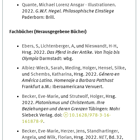
Quante
,
Michael
Lorenz Ansgar - Illustrationen
.
2022
.
G.W.F. Hegel. Philosophische Einstiege
Paderborn
:
Brill
.
Fachbücher (Herausgegebene Bücher)
Ebers
,
S
,
Lichtenberger
,
A
, und
Nieswandt
,
H-H
,
Hrsg.
2022
.
Das Pferd in der Antike. Von Troja bis
Olympia
Darmstadt
:
wbg
.
Albiez-Wieck
,
Sarah
,
Meding
,
Holger
,
Hensel
,
Silke
,
und
Schembs
,
Katharina
,
Hrsg.
2022
.
Género en
América Latina. Homenaje a Barbara Potthast
Frankfurt a.M.
:
Iberoamericana Vervuert
.
Becker
,
Eve-Marie
, und
Strutwolf
,
Holger
,
Hrsg.
2022
.
Platonismus und Christentum. Ihre
Beziehungen und deren Grenzen
Tübingen
:
Mohr
Siebeck Verlag
.
doi
:
10.1628/978-3-16-
161878-9
.
Becker
,
Eve-Marie
,
Herzer
,
Jens
,
Standhartinger
,
Angela
, und
Wilk
,
Florian
,
Hrsg.
2022
.
NET
,
Bd.
32
,