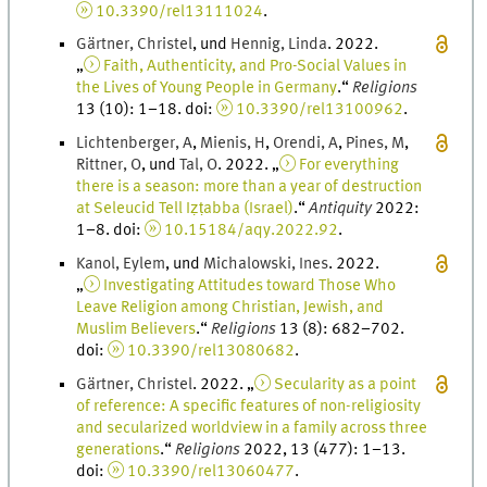
10.3390/rel13111024
.
Gärtner
,
Christel
, und
Hennig
,
Linda
.
2022
.
„
Faith, Authenticity, and Pro-Social Values in
the Lives of Young People in Germany
.
“
Religions
13
(
10
)
:
1
–
18
.
doi
:
10.3390/rel13100962
.
Lichtenberger
,
A
,
Mienis
,
H
,
Orendi
,
A
,
Pines
,
M
,
Rittner
,
O
, und
Tal
,
O
.
2022
. „
For everything
there is a season: more than a year of destruction
at Seleucid Tell Iẓṭabba (Israel)
.
“
Antiquity
2022
:
1
–
8
.
doi
:
10.15184/aqy.2022.92
.
Kanol
,
Eylem
, und
Michalowski
,
Ines
.
2022
.
„
Investigating Attitudes toward Those Who
Leave Religion among Christian, Jewish, and
Muslim Believers
.
“
Religions
13
(
8
)
:
682
–
702
.
doi
:
10.3390/rel13080682
.
Gärtner
,
Christel
.
2022
. „
Secularity as a point
of reference: A specific features of non-religiosity
and secularized worldview in a family across three
generations
.
“
Religions
2022, 13
(
477
)
:
1
–
13
.
doi
:
10.3390/rel13060477
.