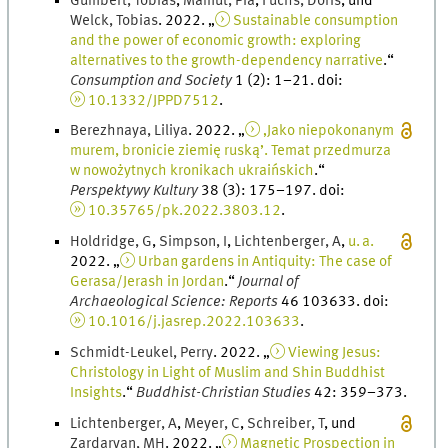
Gumbert
,
Tobias
,
Mamut
,
Pia
,
Fuchs
,
Doris
, und
Welck
,
Tobias
.
2022
. „
Sustainable consumption
and the power of economic growth: exploring
alternatives to the growth-dependency narrative
.
“
Consumption and Society
1
(
2
)
:
1
–
21
.
doi
:
10.1332/JPPD7512
.
Berezhnaya
,
Liliya
.
2022
. „
‚Jako niepokonanym
murem, bronicie ziemię ruską’. Temat przedmurza
w nowożytnych kronikach ukraińskich
.
“
Perspektywy Kultury
38
(
3
)
:
175
–
197
.
doi
:
10.35765/pk.2022.3803.12
.
Holdridge
,
G
,
Simpson
,
I
,
Lichtenberger
,
A
,
u. a.
2022
. „
Urban gardens in Antiquity: The case of
Gerasa/Jerash in Jordan
.
“
Journal of
Archaeological Science: Reports
46
103633.
doi
:
10.1016/j.jasrep.2022.103633
.
Schmidt-Leukel
,
Perry
.
2022
. „
Viewing Jesus:
Christology in Light of Muslim and Shin Buddhist
Insights
.
“
Buddhist-Christian Studies
42
:
359
–
373
.
Lichtenberger
,
A
,
Meyer
,
C
,
Schreiber
,
T
, und
Zardaryan
,
M
H
.
2022
. „
Magnetic Prospection in