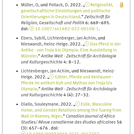
Müller
,
O
, und
Pollack
,
D
.
2022
. „
Religiosität,
gesellschaftliche Einstellungen und politische
Orientierungen in Deutschland
.
“
Zeitschrift für
Religion, Gesellschaft und Politik
6
:
669
–
695
.
doi
:
10.1007/s41682-022-00108-1
.
Ebers
,
Sybill
,
Lichtenberger
,
Jan
Achim
, und
Nieswandt
,
Heinz-Helge
.
2022
. „
Das Pferd in der
Antike - von Troja bis Olympia. Eine Ausstellung in
Münster
.
“
Antike Welt - Zeitschrift für Archäologie
und Kulturgeschichte
4
:
8
–
12
.
Lichtenberger
,
Jan
Achim
, und
Nieswandt
,
Heinz-
Helge
.
2022
. „
Götter, Pferde und Kentauren -
Pferde im antiken Kult und Mythos von Troja bis
Olympia
.
“
Antike Welt - Zeitschrift für Archäologie
und Kulturgeschichte
4
(
4
)
:
27
–
32
.
Diallo
,
Souleymane
.
2022
. „
Exile, Masculine
Honor, and Gender Relations among the Tuareg from
Mali in Niamey, Niger
.
“
Canadian Journal of Africa
Studies/ Révue canadienne des études africaines
56
(
3
)
:
657
–
676
.
doi
: