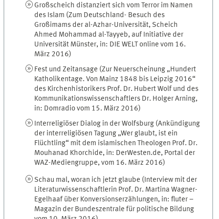
Großscheich distanziert sich vom Terror im Namen
des Islam (Zum Deutschland- Besuch des
Großimams der al-Azhar-Universität, Scheich
Ahmed Mohammad al-Tayyeb, auf Initiative der
Universität Münster, in: DIE WELT online vom 16.
März 2016)
Fest und Zeitansage (Zur Neuerscheinung „Hundert
Katholikentage. Von Mainz 1848 bis Leipzig 2016“
des Kirchenhistorikers Prof. Dr. Hubert Wolf und des
Kommunikationswissenschaftlers Dr. Holger Arning,
in: Domradio vom 15. März 2016)
Interreligiöser Dialog in der Wolfsburg (Ankündigung
der interreligiösen Tagung „Wer glaubt, ist ein
Flüchtling“ mit dem islamischen Theologen Prof. Dr.
Mouhanad Khorchide, in: DerWesten.de, Portal der
WAZ-Mediengruppe, vom 16. März 2016)
Schau mal, woran ich jetzt glaube (Interview mit der
Literaturwissenschaftlerin Prof. Dr. Martina Wagner-
Egelhaaf über Konversionserzählungen, in: fluter –
Magazin der Bundeszentrale für politische Bildung