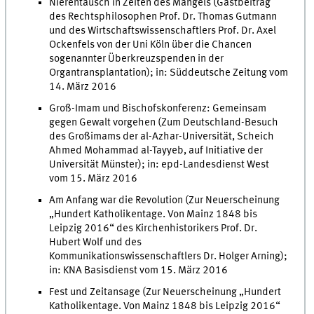
Nierentausch in Zeiten des Mangels (Gastbeitrag
des Rechtsphilosophen Prof. Dr. Thomas Gutmann
und des Wirtschaftswissenschaftlers Prof. Dr. Axel
Ockenfels von der Uni Köln über die Chancen
sogenannter Überkreuzspenden in der
Organtransplantation); in: Süddeutsche Zeitung vom
14. März 2016
Groß-Imam und Bischofskonferenz: Gemeinsam
gegen Gewalt vorgehen (Zum Deutschland-Besuch
des Großimams der al-Azhar-Universität, Scheich
Ahmed Mohammad al-Tayyeb, auf Initiative der
Universität Münster); in: epd-Landesdienst West
vom 15. März 2016
Am Anfang war die Revolution (Zur Neuerscheinung
„Hundert Katholikentage. Von Mainz 1848 bis
Leipzig 2016“ des Kirchenhistorikers Prof. Dr.
Hubert Wolf und des
Kommunikationswissenschaftlers Dr. Holger Arning);
in: KNA Basisdienst vom 15. März 2016
Fest und Zeitansage (Zur Neuerscheinung „Hundert
Katholikentage. Von Mainz 1848 bis Leipzig 2016“