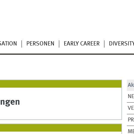
SATION
PERSONEN
EARLY CAREER
DIVERSIT
Ak
N
ungen
V
PR
M