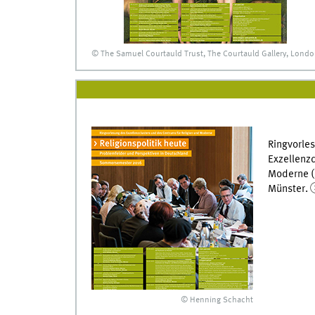
© The Samuel Courtauld Trust, The Courtauld Gallery, Lond
Ringvorles
Exzellenzc
Moderne 
Münster.
© Henning Schacht