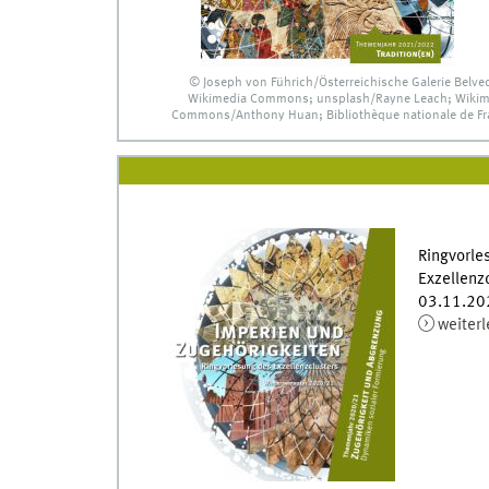
© Joseph von Führich/Österreichische Galerie Belve
Wikimedia Commons; unsplash/Rayne Leach; Wikim
Commons/Anthony Huan; Bibliothèque nationale de Fr
Ringvorle
Exzellenz
03.11.20
weiter