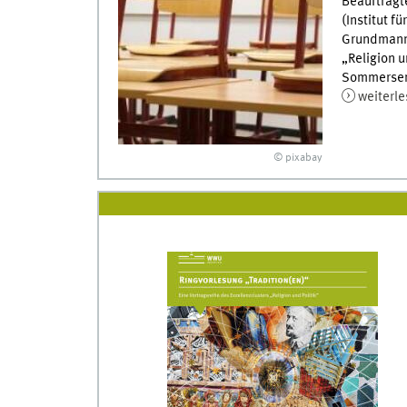
Beauftragt
(Institut f
Grundmann (
„Religion u
Sommersem
weiterl
© pixabay