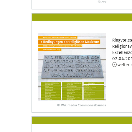
© exc
Ringvorle
Religionsv
Exzellenz
02.04.201
weiterl
© Wikimedia Commons/Barnos