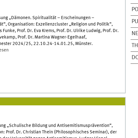
PO
sung „Dämonen. Spiritualität – Erscheinungen –
PU
ät“, Organisation: Exzellenzcluster „Religion und Politik“,
s Funke, Prof. Dr. Eva Krems, Prof. Dr. Ulrike Ludwig, Prof. Dr.
N
uvekamp, Prof. Dr. Martina Wagner-Egelhaaf,
ester 2024/25, 22.10.24-14.01.25, Münster.
T
lesen
D
ung „Schulische Bildung und Antisemitismusprävention“,
n: Prof. Dr. Christian Thein (Philosophisches Seminar), der