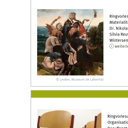
Ringvorle
Materialit
Dr. Nikola
Silvia Re
Wintersem
weiter
© Leiden, Museum de Lakenhal
Ringvorles
Organisatio