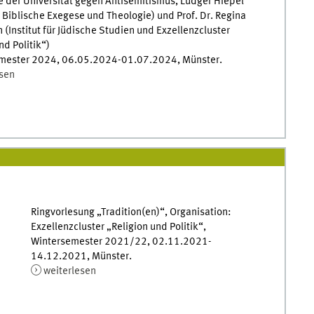
e der Universität gegen Antisemitismus, Ludger Hiepel
ür Biblische Exegese und Theologie) und Prof. Dr. Regina
Institut für Jüdische Studien und Exzellenzcluster
nd Politik“)
ester 2024, 06.05.2024-01.07.2024, Münster.
esen
Ringvorlesung „Tradition(en)“, Organisation:
Exzellenzcluster „Religion und Politik“,
Wintersemester 2021/22, 02.11.2021-
14.12.2021, Münster.
weiterlesen