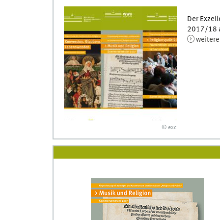
Der Exzell
2017/18 a
weitere
© exc