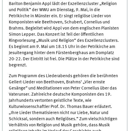
Bariton Benjamin Appl lädt der Exzellenzcluster „Religion
und Politik“ der WWU am Dienstag, 9. Mai, in die
Petrikirche in Münster ein. Er singt religiöse Lieder von
Komponisten wie Beethoven, Schubert, Cornelius und
Brahms. Begleitet wird Appl von dem englischen Pianisten
Simon Lepper. Das Konzert ist Teil der öffentlichen
Ringvorlesung „Musik und Religion“ des Exzellenzclusters.
Es beginnt am 9. Mai um 18.15 Uhr in der Petrikirche am
Jesuitengang hinter dem Fürstenberghaus am Domplatz
20-22. Der Eintritt ist frei. Die Plätze in der Petrikirche sind
begrenzt.
Zum Programm des Liederabends gehören die berühmten
Gellert-Lieder von Beethoven, Brahms’ „Vier ernste
Gesänge“ und Meditationen von Peter Cornelius über das
Vaterunser. Zahlreiche deutsche Komponisten des 19.
Jahrhunderts vertonten geistliche Texte, wie
Kulturwissenschaftler Prof. Dr. Thomas Bauer erläutert.
„Ihre Lieder thematisieren nicht nur Liebe, Natur und
Schicksal, sondern auch Religiöses.“ Zum vielschichtigen
Verhältnis von Religion und Musik gehöre, dass Musik