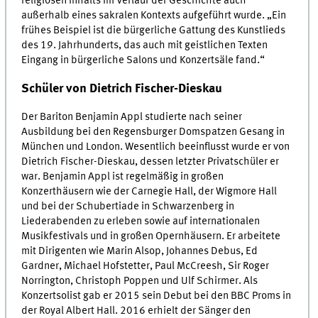
religiösen Inhalts im Verlauf der Geschichte auch
außerhalb eines sakralen Kontexts aufgeführt wurde. „Ein
frühes Beispiel ist die bürgerliche Gattung des Kunstlieds
des 19. Jahrhunderts, das auch mit geistlichen Texten
Eingang in bürgerliche Salons und Konzertsäle fand.“
Schüler von Dietrich Fischer-Dieskau
Der Bariton Benjamin Appl studierte nach seiner
Ausbildung bei den Regensburger Domspatzen Gesang in
München und London. Wesentlich beeinflusst wurde er von
Dietrich Fischer-Dieskau, dessen letzter Privatschüler er
war. Benjamin Appl ist regelmäßig in großen
Konzerthäusern wie der Carnegie Hall, der Wigmore Hall
und bei der Schubertiade in Schwarzenberg in
Liederabenden zu erleben sowie auf internationalen
Musikfestivals und in großen Opernhäusern. Er arbeitete
mit Dirigenten wie Marin Alsop, Johannes Debus, Ed
Gardner, Michael Hofstetter, Paul McCreesh, Sir Roger
Norrington, Christoph Poppen und Ulf Schirmer. Als
Konzertsolist gab er 2015 sein Debut bei den BBC Proms in
der Royal Albert Hall. 2016 erhielt der Sänger den