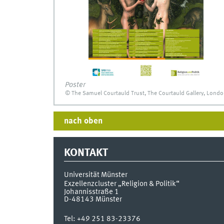
Poster
© The Samuel Courtauld Trust, The Courtauld Gallery, Lond
nach oben
KONTAKT
Universität Münster
Exzellenzcluster „Religion & Politik“
Johannisstraße 1
D-48143
Münster
Tel:
+49 251 83-23376