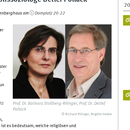
2
stenberghaus am
Domplatz 20-22
er
ster
e
tun
tz
Prof. Dr. Barbara Stollberg-Rilinger, Prof. Dr. Detlef
Pollack
© Richard Rilinger, Brigitte Heeke
n,
, ist es bedeutsam, welche religiösen und