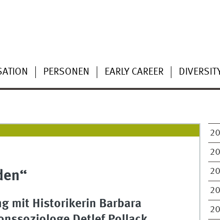
SATION
PERSONEN
EARLY CAREER
DIVERSIT
2
2
2
den“
2
g mit Historikerin Barbara
2
ionssoziologe Detlef Pollack