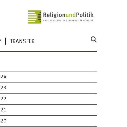
Y
TRANSFER
024
023
022
021
020