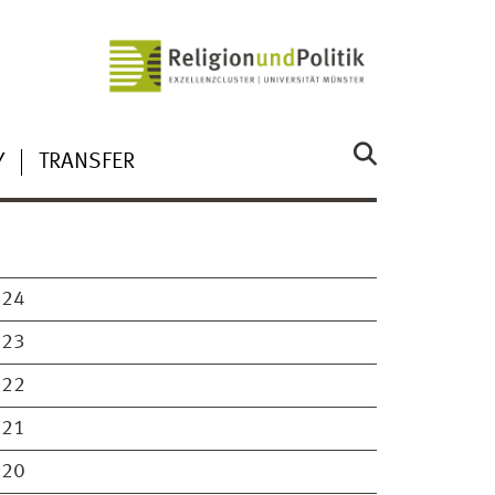
Y
TRANSFER
024
023
022
021
020