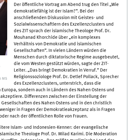
Der öffentliche Vortrag am Abend trug den Titel „Wie
demokratiefähig ist der Islam?“. Bei der
anschließenden Diskussion mit Geistes- und
Sozialwissenschaftlern des Exzellenzclusters und
des ZIT sprach der islamische Theologe Prof. Dr.
Mouhanad Khorchide über „ein komplexes
Verhältnis von Demokratie und islamischen
Gesellschaften“. In vielen Ländern würden die
Menschen durch diktatorische Regime ausgebeutet,
die vom Westen gestützt würden, sagte der ZIT-
n
Leiter. „Das bringt Demokratien in Verruf.“ Der
Religionssoziologe Prof. Dr. Detlef Pollack, Sprecher
i MS
des Exzellenzclusters, unterstrich, dass die
n Europa, sondern auch in Ländern des Nahen Ostens und
kzeptiere. Differenzen zwischen der Einstellung der
Gesellschaften des Nahen Ostens und in den christlich
weniger in Fragen der Demokratieakzeptanz als in Fragen
der nach der öffentlichen Rolle von Frauen.
itere Islam- und Indonesien-Kenner: der evangelische
slamische Theologe Prof. Dr. Milad Karimi. Die Moderation