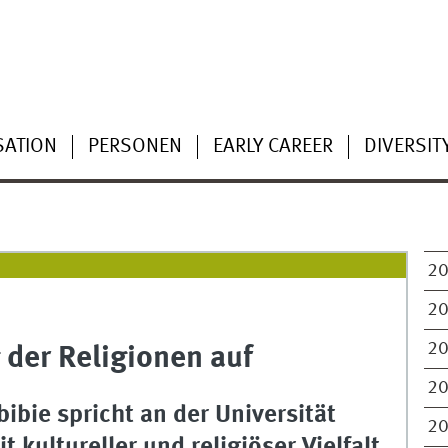
SATION
PERSONEN
EARLY CAREER
DIVERSIT
2
2
2
 der Religionen auf
2
ibie spricht an der Universität
2
kultureller und religiöser Vielfalt