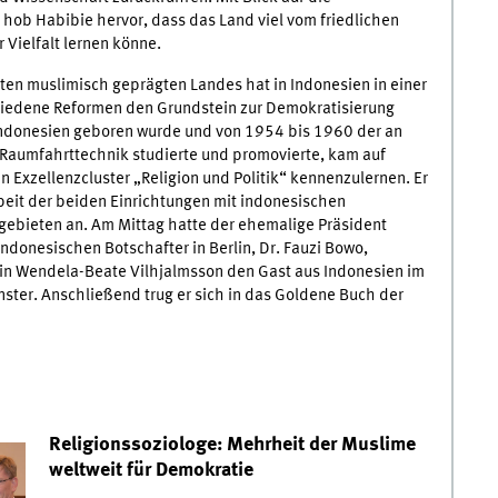
hob Habibie hervor, dass das Land viel vom friedlichen
 Vielfalt lernen könne.
en muslimisch geprägten Landes hat in Indonesien in einer
hiedene Reformen den Grundstein zur Demokratisierung
n Indonesien geboren wurde und von 1954 bis 1960 der an
 Raumfahrttechnik studierte und promovierte, kam auf
n Exzellenzcluster „Religion und Politik“ kennenzulernen. Er
eit der beiden Einrichtungen mit indonesischen
gebieten an. Am Mittag hatte der ehemalige Präsident
donesischen Botschafter in Berlin, Dr. Fauzi Bowo,
in Wendela-Beate Vilhjalmsson den Gast aus Indonesien im
ster. Anschließend trug er sich in das Goldene Buch der
Religionssoziologe: Mehrheit der Muslime
weltweit für Demokratie