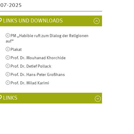
007-2025
LINKS UND DOWNLOADS
PM „Habibie ruft zum Dialog der Religionen
auf“
Plakat
Prof. Dr. Mouhanad Khorchide
Prof. Dr. Detlef Pollack
Prof. Dr. Hans-Peter Großhans
Prof. Dr. Milad Karimi
LINKS