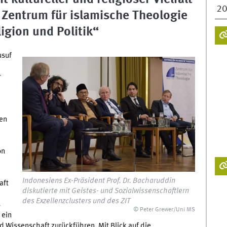
2
 Zentrum für islamische Theologie
igion und Politik“
usuf
r
en
on
Indonesiens Ex-Präsident Prof. Dr. Bacharuddin
aft
diskutierte mit Geistes- und Sozialwissenschaftlern
des Exzellenzclusters und des ZIT
s
© Peter Grewer/Uni MS
 ein
nd Wissenschaft zurückführen. Mit Blick auf die