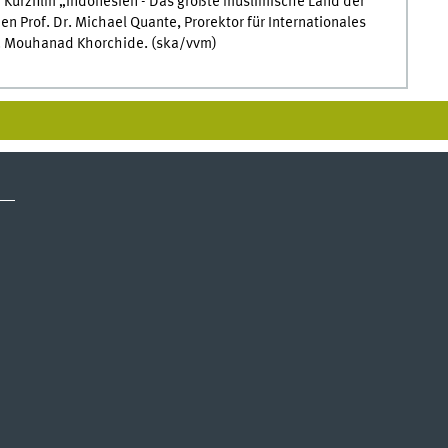
n Kurzfilm „Indonesien - Das größte muslimische Land der
n Prof. Dr. Michael Quante, Prorektor für Internationales
Dr. Mouhanad Khorchide. (ska/vvm)