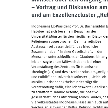
– Vortrag und Diskussion am
und am Exzellenzcluster „Rel
Indonesiens Ex-Präsident Prof. Dr. Bacharuddin J
Habibie hat sich bei einem Besuch an der
Universität Münster für den friedlichen Dialog de
Religionen ausgesprochen. Der interreligiöse
Austausch sei „essentiell für das friedliche
Zusammenleben“ in einer Gesellschaft, in der
Menschen unterschiedlichster Glaubensrichtung
lebten, sagte er am Mittwochabend bei einer
Veranstaltung des Zentrums für Islamische
Theologie (ZIT) und des Exzellenzclusters „Religi
und Politik“ der Universität Münster. „Gleich, ob
Muslim, Christ oder Atheist: Jeder trägt die
Verantwortung dafür, eine lebenswerte Gesellsch
zu schaffen.“ Habibie betonte, die positive
gesellschaftliche Entwicklung seines Landes, de
Vielvölkerstaates Indonesien, lasse sich auch auf
Wechselspiel zwischen Kultur, Religion, Politik u