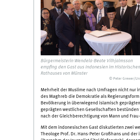
Bürgermeisterin Wendela-Beate Vilhjalmsson
empfing den Gast aus Indonesien im Historische
Rathauses von Münster
© Peter Grewer/Un
Mehrheit der Muslime nach Umfragen nicht nur i
des Maghreb die Demokratie als Regierungsform a
Bevölkerung in überwiegend islamisch geprägten 
geprägten westlichen Gesellschaften bestünden 
nach der Gleichberechtigung von Mann und Frau o
Mit dem indonesischen Gast diskutierten zwei we
Theologe Prof. Dr. Hans-Peter Großhans und der i