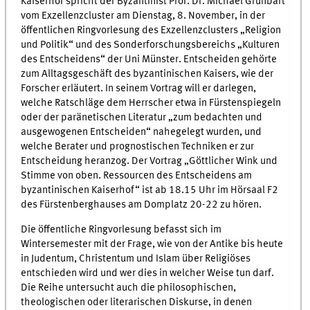
Kaiserhof spricht der Byzantinist Prof. Dr. Michael Grünbart
vom Exzellenzcluster am Dienstag, 8. November, in der
öffentlichen Ringvorlesung des Exzellenzclusters „Religion
und Politik“ und des Sonderforschungsbereichs „Kulturen
des Entscheidens“ der Uni Münster. Entscheiden gehörte
zum Alltagsgeschäft des byzantinischen Kaisers, wie der
Forscher erläutert. In seinem Vortrag will er darlegen,
welche Ratschläge dem Herrscher etwa in Fürstenspiegeln
oder der paränetischen Literatur „zum bedachten und
ausgewogenen Entscheiden“ nahegelegt wurden, und
welche Berater und prognostischen Techniken er zur
Entscheidung heranzog. Der Vortrag „Göttlicher Wink und
Stimme von oben. Ressourcen des Entscheidens am
byzantinischen Kaiserhof“ ist ab 18.15 Uhr im Hörsaal F2
des Fürstenberghauses am Domplatz 20-22 zu hören.
Die öffentliche Ringvorlesung befasst sich im
Wintersemester mit der Frage, wie von der Antike bis heute
in Judentum, Christentum und Islam über Religiöses
entschieden wird und wer dies in welcher Weise tun darf.
Die Reihe untersucht auch die philosophischen,
theologischen oder literarischen Diskurse, in denen