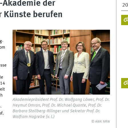
-Akademie der
2
r Künste berufen
g-
vom
.
asse
de
 14
eit
ch
Akademiepräsident Prof. Dr. Wolfgang Löwer, Prof. Dr.
Heymut Omran, Prof. Dr. Michael Quante, Prof. Dr.
-
Barbara Stollberg-Rilinger und Sekretar Prof. Dr.
f.
Wolfram Hogrebe (v. l.)
© AWK NRW