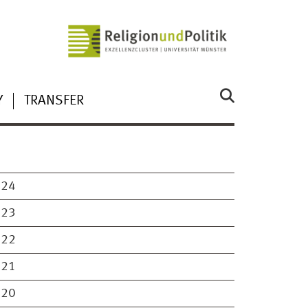
Y
TRANSFER
024
023
022
021
020