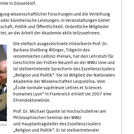
mie in Düsseldorf.
gung wissenschaftlicher Forschungen und die Verleihung
oder künstlerische Leistungen. In Veranstaltungen bietet
schaft, Politik und Öffentlichkeit. Ordentliche Mitglieder
htet, an der Arbeit der Akademie aktiv teilzunehmen.
Die vielfach ausgezeichnete Historikerin Prof. Dr.
Barbara Stollberg-Rilinger, Trägerin des
renommierten Leibniz-Preises, hat den Lehrstuhl für
Geschichte der Frühen Neuzeit an der WWU inne und
ist stellvertretende Sprecherin des Exzellenzclusters
„Religion und Politik“. Sie ist Mitglied der Nationalen
Akademie der Wissenschaften Leopoldina. Vom
„École normale supérieure Lettres et Sciences
humaines Lyon“ in Frankreich erhielt sie 2007 eine
Ehrendoktorwürde.
Prof. Dr. Michael Quante ist Hochschullehrer am
Philosophischen Seminar der WWU
und Hauptantragsteller des Exzellenzclusters
 NRW
„Religion und Politik“. Er ist stellvertretender