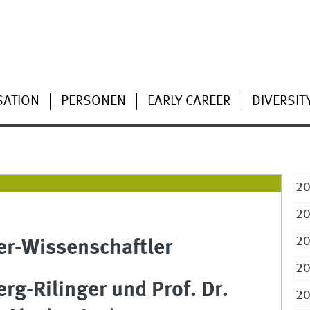
SATION
PERSONEN
EARLY CAREER
DIVERSIT
2
2
2
er-Wissenschaftler
2
erg-Rilinger und Prof. Dr.
2