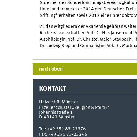
Sprecher des Sonderforschungsbereichs „Kultur
Unter anderem hat er 2014 den Deutschen Preis 
Stiftung“ erhalten sowie 2012 eine Ehrendoktor
Zu den Mitgliedern der Akademie gehören weitere 
Rechtswissenschaftler Prof. Dr. Nils Jansen und P
Altphilologin Prof. Dr. Christel Meier-Staubach, 
Dr. Ludwig Siep und Germanistin Prof. Dr. Marti
nach oben
KONTAKT
Universität Münster
Exzellenzcluster „Religion & Politik“
Johannisstraße 1
D-48143
Münster
Tel:
+49 251 83-23376
Fax:
+49 251 83-23246