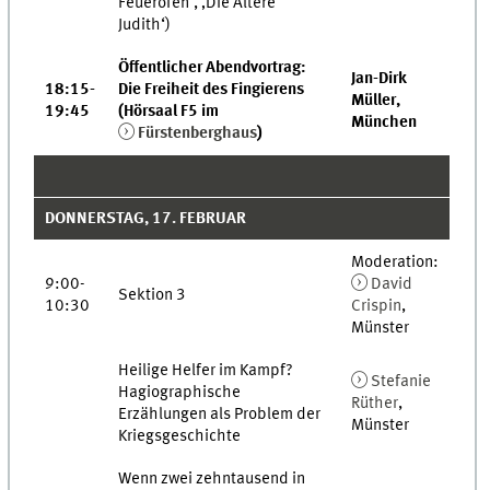
Feuerofen‘, ‚Die Ältere
Judith‘)
Öffentlicher Abendvortrag:
Jan-Dirk
18:15-
Die Freiheit des Fingierens
Müller,
19:45
(Hörsaal F5 im
München
Fürstenberghaus
)
DONNERSTAG, 17. FEBRUAR
Moderation:
9:00-
David
Sektion 3
10:30
Crispin
,
Münster
Heilige Helfer im Kampf?
Stefanie
Hagiographische
Rüther
,
Erzählungen als Problem der
Münster
Kriegsgeschichte
Wenn zwei zehntausend in