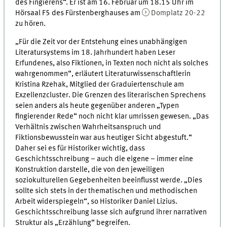
des Fingierens“. Er ist am 16. Februar um 18.15 Uhr im
Hörsaal F5 des Fürstenberghauses am
Domplatz 20-22
zu hören.
„Für die Zeit vor der Entstehung eines unabhängigen
Literatursystems im 18. Jahrhundert haben Leser
Erfundenes, also Fiktionen, in Texten noch nicht als solches
wahrgenommen“, erläutert Literaturwissenschaftlerin
Kristina Rzehak, Mitglied der Graduiertenschule am
Exzellenzcluster. Die Grenzen des literarischen Sprechens
seien anders als heute gegenüber anderen „Typen
fingierender Rede“ noch nicht klar umrissen gewesen. „Das
Verhältnis zwischen Wahrheitsanspruch und
Fiktionsbewusstein war aus heutiger Sicht abgestuft.“
Daher sei es für Historiker wichtig, dass
Geschichtsschreibung – auch die eigene – immer eine
Konstruktion darstelle, die von den jeweiligen
soziokulturellen Gegebenheiten beeinflusst werde. „Dies
sollte sich stets in der thematischen und methodischen
Arbeit widerspiegeln“, so Historiker Daniel Lizius.
Geschichtsschreibung lasse sich aufgrund ihrer narrativen
Struktur als „Erzählung“ begreifen.