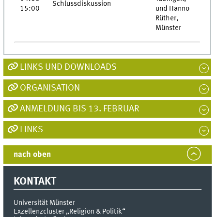
Schlussdiskussion
15:00
und Hanno
Rüther,
Münster
LINKS UND DOWNLOADS
ORGANISATION
ANMELDUNG BIS 13. FEBRUAR
LINKS
nach oben
KONTAKT
Universität Münster
Exzellenzcluster „Religion & Politik“