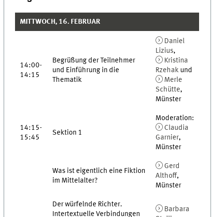
MITTWOCH, 16. FEBRUAR
Daniel
Lizius
,
Begrüßung der Teilnehmer
Kristina
14:00-
und Einführung in die
Rzehak
und
14:15
Thematik
Merle
Schütte
,
Münster
Moderation:
14:15-
Claudia
Sektion 1
15:45
Garnier
,
Münster
Gerd
Was ist eigentlich eine Fiktion
Althoff
,
im Mittelalter?
Münster
Der würfelnde Richter.
Barbara
Intertextuelle Verbindungen