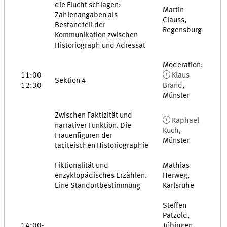
die Flucht schlagen:
Martin
Zahlenangaben als
Clauss,
Bestandteil der
Regensburg
Kommunikation zwischen
Historiograph und Adressat
Moderation:
11:00-
Klaus
Sektion 4
12:30
Brand
,
Münster
Zwischen Faktizität und
Raphael
narrativer Funktion. Die
Kuch
,
Frauenfiguren der
Münster
taciteischen Historiographie
Fiktionalität und
Mathias
enzyklopädisches Erzählen.
Herweg,
Eine Standortbestimmung
Karlsruhe
Steffen
Patzold,
14:00-
Tübingen,