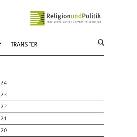
Y
TRANSFER
024
023
022
021
020