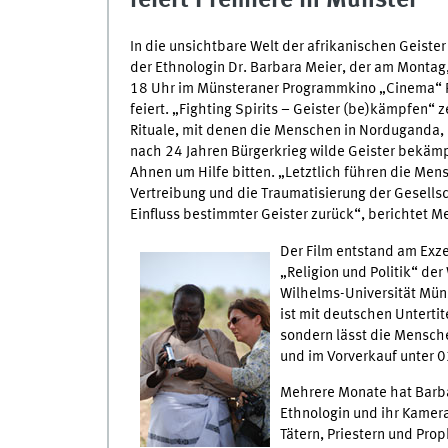
feiert Premiere in Münster
In die unsichtbare Welt der afrikanischen Geister 
der Ethnologin Dr. Barbara Meier, der am Montag
18 Uhr im Münsteraner Programmkino „Cinema“ 
feiert. „Fighting Spirits – Geister (be)kämpfen“ z
Rituale, mit denen die Menschen in Norduganda, 
nach 24 Jahren Bürgerkrieg wilde Geister bekäm
Ahnen um Hilfe bitten. „Letztlich führen die Men
Vertreibung und die Traumatisierung der Gesells
Einfluss bestimmter Geister zurück“, berichtet Me
Der Film entstand am Exze
„Religion und Politik“ der
Wilhelms-Universität Mün
ist mit deutschen Untertit
sondern lässt die Mensche
und im Vorverkauf unter
Mehrere Monate hat Barba
Ethnologin und ihr Kamer
Tätern, Priestern und Prop