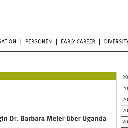
SATION
PERSONEN
EARLY CAREER
DIVERSIT
2
2
2
2
in Dr. Barbara Meier über Uganda
2