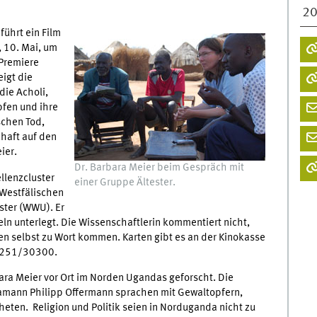
2
führt ein Film
, 10. Mai, um
Premiere
eigt die
die Acholi,
pfen und ihre
schen Tod,
chaft auf den
ier.
Dr. Barbara Meier beim Gespräch mit
llenzcluster
einer Gruppe Ältester.
 Westfälischen
ster (WWU). Er
eln unterlegt. Die Wissenschaftlerin kommentiert nicht,
n selbst zu Wort kommen. Karten gibt es an der Kinokasse
 0251/30300.
ra Meier vor Ort im Norden Ugandas geforscht. Die
amann Philipp Offermann sprachen mit Gewaltopfern,
heten. Religion und Politik seien in Norduganda nicht zu