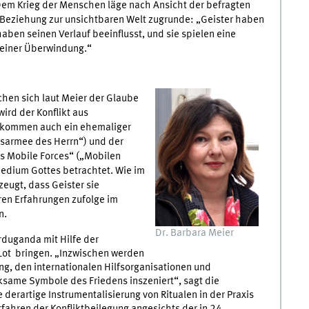
 Dem Krieg der Menschen läge nach Ansicht der befragten
e Beziehung zur unsichtbaren Welt zugrunde: „Geister haben
haben seinen Verlauf beeinflusst, und sie spielen eine
seiner Überwindung.“
chen sich laut Meier der Glaube
ird der Konflikt aus
t kommen auch ein ehemaliger
dsarmee des Herrn“) und der
’s Mobile Forces“ („Mobilen
 Medium Gottes betrachtet. Wie im
zeugt, dass Geister sie
en Erfahrungen zufolge im
n.
Dr. Barbara Meier
rduganda mit Hilfe der
 Lot bringen. „Inzwischen werden
g, den internationalen Hilfsorganisationen und
same Symbole des Friedens inszeniert“, sagt die
 derartige Instrumentalisierung von Ritualen in der Praxis
rfahren der Konfliktbeilegung angesichts der in 24