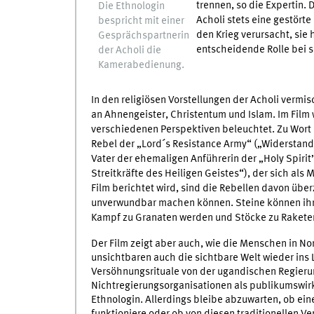
trennen, so die Expertin.
Die Ethnologin
Acholi stets eine gestört
bespricht mit einer
den Krieg verursacht, sie 
Gesprächspartnerin
entscheidende Rolle bei 
der Acholi die
Kamerabedienung.
In den religiösen Vorstellungen der Acholi vermis
an Ahnengeister, Christentum und Islam. Im Film w
verschiedenen Perspektiven beleuchtet. Zu Wor
Rebel der „Lord´s Resistance Army“ („Widerstan
Vater der ehemaligen Anführerin der „Holy Spirit
Streitkräfte des Heiligen Geistes“), der sich als
Film berichtet wird, sind die Rebellen davon über
unverwundbar machen können. Steine können ihr
Kampf zu Granaten werden und Stöcke zu Rakete
Der Film zeigt aber auch, wie die Menschen in No
unsichtbaren auch die sichtbare Welt wieder ins
Versöhnungsrituale von der ugandischen Regierun
Nichtregierungsorganisationen als publikumswirk
Ethnologin. Allerdings bleibe abzuwarten, ob eine
funktioniere oder ob von diesen traditionellen Ve