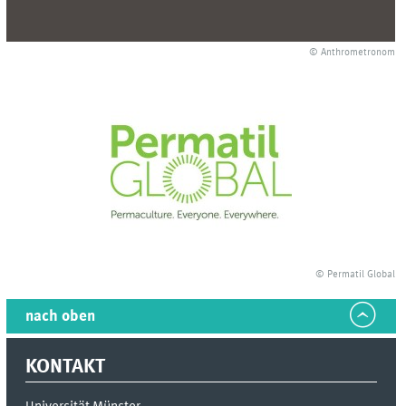
© Anthrometronom
© Permatil Global
nach oben
KONTAKT