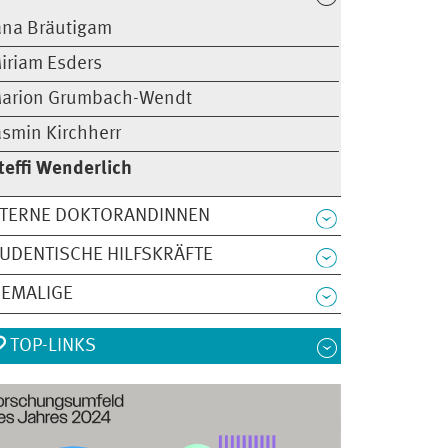
ana Bräutigam
iriam Esders
arion Grumbach-Wendt
asmin Kirchherr
teffi Wenderlich
XTERNE DOKTORANDINNEN
UDENTISCHE HILFSKRÄFTE
HEMALIGE
TOP-LINKS