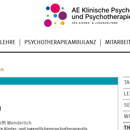
LEHRE
PSYCHOTHERAPIEAMBULANZ
MITARBEI
ich
TA
LE
SE
h
WI
effi
Wenderlich
T
te Kinder- und Jugendlichenpsychotherapeutin