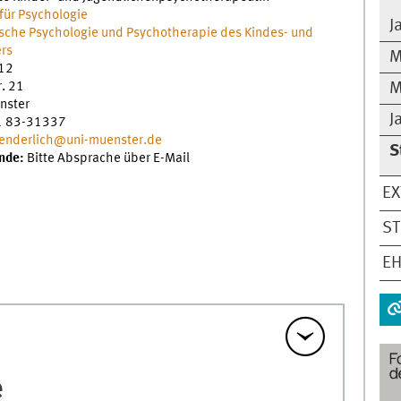
 für Psychologie
J
ische Psychologie und Psychotherapie des Kindes- und
ers
M
12
r. 21
M
nster
J
1 83-31337
wenderlich@uni-muenster.de
S
nde:
Bitte Absprache über E-Mail
E
ST
E
e