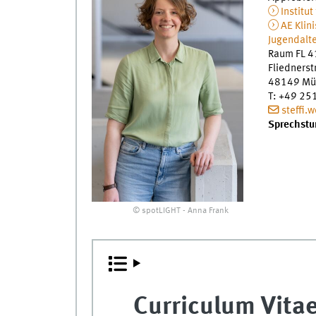
Institut
AE Klin
Jugendalt
Raum FL 4
Fliednerst
48149
Mü
T
:
+49 25
steffi.
Sprechstu
© spotLIGHT - Anna Frank
Curriculum Vita