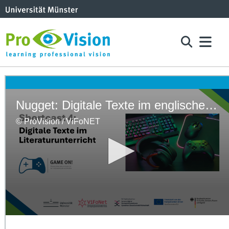
Nugget: Digitale Texte im englischen Literaturunterricht
© ProVision / ViFoNET
0
seconds