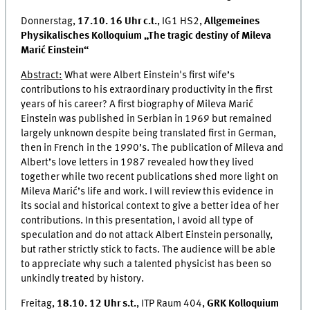
Donnerstag,
17.10. 16 Uhr c.t.
, IG1 HS2,
Allgemeines
Physikalisches Kolloquium „The tragic destiny of Mileva
Marić Einstein“
Abstract:
What were Albert Einstein's first wife’s
contributions to his extraordinary productivity in the first
years of his career? A first biography of Mileva Marić
Einstein was published in Serbian in 1969 but remained
largely unknown despite being translated first in German,
then in French in the 1990’s. The publication of Mileva and
Albert’s love letters in 1987 revealed how they lived
together while two recent publications shed more light on
Mileva Marić’s life and work. I will review this evidence in
its social and historical context to give a better idea of her
contributions. In this presentation, I avoid all type of
speculation and do not attack Albert Einstein personally,
but rather strictly stick to facts. The audience will be able
to appreciate why such a talented physicist has been so
unkindly treated by history.
Freitag,
18.10. 12 Uhr s.t.
, ITP Raum 404,
GRK Kolloquium