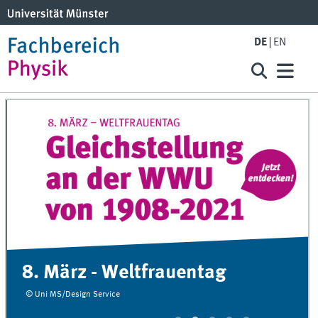
DE
EN
8. März - Weltfrauentag
© Uni MS/Design Service