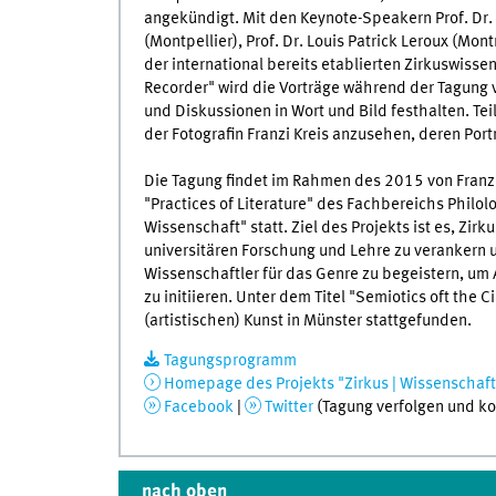
angekündigt. Mit den Keynote-Speakern Prof. Dr. 
(Montpellier), Prof. Dr. Louis Patrick Leroux (Mon
der international bereits etablierten Zirkuswis
Recorder" wird die Vorträge während der Tagung v
und Diskussionen in Wort und Bild festhalten. T
der Fotografin Franzi Kreis anzusehen, deren Por
Die Tagung findet im Rahmen des 2015 von Franz
"Practices of Literature" des Fachbereichs Philol
Wissenschaft" statt. Ziel des Projekts ist es, Zi
universitären Forschung und Lehre zu verankern
Wissenschaftler für das Genre zu begeistern, u
zu initiieren. Unter dem Titel "Semiotics oft the
(artistischen) Kunst in Münster stattgefunden.
Tagungsprogramm
Homepage des Projekts "Zirkus | Wissenschaft
Facebook
|
Twitter
(Tagung verfolgen und k
nach oben