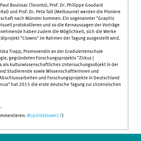
Paul Bouissac (Toronto), Prof. Dr. Philippe Goudard
tréal) und Prof. Dr. Peta Tait (Melbourne) werden die Pioniere
senschaft nach Münster kommen. Ein sogenannter "Graphic
isuell protokollieren und so die Kernaussagen der Vorträge
eilnehmende haben zudem die Möglichkeit, sich die Werke
trätprojekt "Clowns" im Rahmen der Tagung ausgestellt wird.
iska Trapp, Promovendin an der Graduiertenschule
ogie, gegründeten Forschungsprojekts "Zirkus |
rkus als kulturwissenschaftliches Untersuchungsobjekt in der
 und Studierende sowie Wissenschaftlerinnen und
m Abschlussarbeiten und Forschungsprojekte in Deutschland
 Circus" hat 2015 die erste deutsche Tagung zur zirzensischen
"
ommentieren:
#UpSideDown17
)