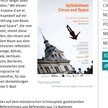
n nicht länger oben
CA
allen." Mit diesen
istoire d’art et
N
rksamkeit auf ein
eziehung zum Raum.
P
 and Space", die vom
indet, nimmt diese
M
ellen, des neuen und
h dem Raum aus dem
N
heorien reflektiert.
anege, Bühne,
le, Vertikale,
en, Barrieren,
eressierten sind
gssprache ist
tenfrei, für das
oben (Anmeldungen
Tagungsplakat
ter E-Mail
© Friedrich Schäper, Franzi Kreis
lt des auf dem münsterschen Schlossplatz gastierenden
5 Referentinnen und Referenten aus 14 Nationen