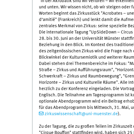
"In der Akrobatik sind wir verloren – wir erkenne
und unten. Wir wissen nicht, ob wir steigen oder f
Worten beginnt das Zirkusstück "Acrobates – une h
d’amitié" (Frankreich) und lenkt damit die Aufme
zentrales Merkmal von Zirkus: seine spezielle B
Die internationale Tagung "UpSideDown – Circus
28. bis 30. Juni an der Universität Münster stattf
Beziehung in den Blick. Im Kontext des tradition
des zeitgenössischen Zirkus wird die Frage nac
Blickwinkel der Kultursemiotik und weiterer Raumt
Dabei stehen drei Themenbereiche im Fokus: "M
Straße – Zirkus und Aufführungsraum", "Horizonta
Schwerkraft – Zirkus und Raumbewegung", "Grenz
Horizonte – Zirkus und Kulturelle Räume". Alle Int
herzlich zu der Konferenz eingeladen. Die Vortra
Englisch. Die Teilnahme am Tagesprogramm ist kos
optionale Abendprogramm wird ein Beitrag erh
für das Abendprogramm bis Mittwoch, 31. Mai, un
zirkuswissenschaft@uni-muenster.de
).
Zu der Tagung, die zu großen Teilen im Zirkusze
"Cirque Bouffon" stattfinden wird, haben sich 2