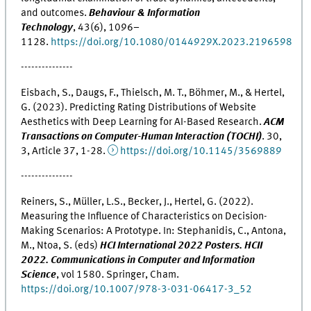
and outcomes.
Behaviour & Information
Technology
, 43(6), 1096–
1128.
https://doi.org/10.1080/0144929X.2023.2196598
---------------
Eisbach, S., Daugs, F., Thielsch, M. T., Böhmer, M., & Hertel,
G. (2023). Predicting Rating Distributions of Website
Aesthetics with Deep Learning for AI-Based Research.
ACM
Transactions on Computer-Human Interaction (TOCHI)
. 30,
3, Article 37, 1-28.
https://doi.org/10.1145/3569889
---------------
Reiners, S., Müller, L.S., Becker, J., Hertel, G. (2022).
Measuring the Influence of Characteristics on Decision-
Making Scenarios: A Prototype. In: Stephanidis, C., Antona,
M., Ntoa, S. (eds)
HCI International 2022 Posters. HCII
2022. Communications in Computer and Information
Science
, vol 1580. Springer, Cham.
https://doi.org/10.1007/978-3-031-06417-3_52