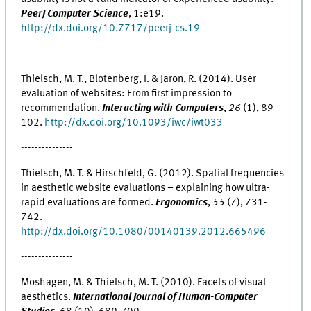
PeerJ Computer Science
, 1:e19.
http://dx.doi.org/10.7717/peerj-cs.19
---------------
Thielsch, M. T., Blotenberg, I. & Jaron, R. (2014). User
evaluation of websites: From first impression to
recommendation.
Interacting with Computers
,
26
(1), 89-
102.
http://dx.doi.org/10.1093/iwc/iwt033
---------------
Thielsch, M. T. & Hirschfeld, G. (2012). Spatial frequencies
in aesthetic website evaluations – explaining how ultra-
rapid evaluations are formed.
Ergonomics
,
55
(7), 731-
742.
http://dx.doi.org/10.1080/00140139.2012.665496
---------------
Moshagen, M. & Thielsch, M. T. (2010). Facets of visual
aesthetics.
International Journal of Human-Computer