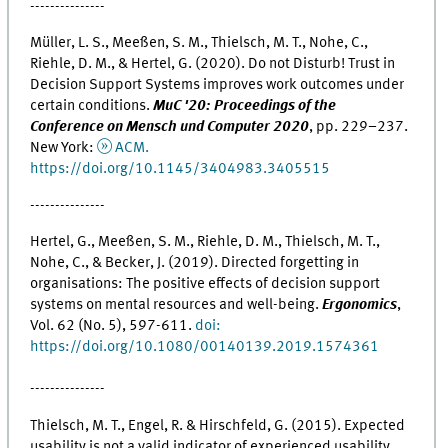
---------------
Müller, L. S., Meeßen, S. M., Thielsch, M. T., Nohe, C.,
Riehle, D. M., & Hertel, G. (2020). Do not Disturb! Trust in
Decision Support Systems improves work outcomes under
certain conditions.
MuC '20: Proceedings of the
Conference on Mensch und Computer 2020
, pp. 229–237.
New York:
ACM.
https://doi.org/10.1145/3404983.3405515
---------------
Hertel, G., Meeßen, S. M., Riehle, D. M., Thielsch, M. T.,
Nohe, C., & Becker, J. (2019). Directed forgetting in
organisations: The positive effects of decision support
systems on mental resources and well-being.
Ergonomics
,
Vol. 62 (No. 5), 597-611.
doi:
https://doi.org/10.1080/00140139.2019.1574361
---------------
Thielsch, M. T., Engel, R. & Hirschfeld, G. (2015). Expected
usability is not a valid indicator of experienced usability.