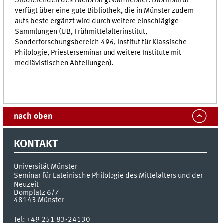
Studierenden des Fachs ist gewährleistet. Das Institut
verfügt über eine gute Bibliothek, die in Münster zudem
aufs beste ergänzt wird durch weitere einschlägige
Sammlungen (UB, Früh­mit­tel­al­ter­in­sti­tut,
Sonderforschungsbereich 496, Institut für Klassische
Philologie, Prie­ster­se­mi­nar und weitere Institute mit
mediävistischen Abteilungen).
nach oben
KONTAKT
Universität Münster
Seminar für Lateinische Philologie des Mittelalters und der
Neuzeit
Domplatz 6/7
48143
Münster
Tel:
+49 251 83-24130