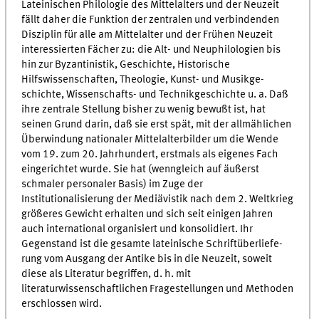
Lateinischen Philologie des Mittelalters und der Neuzeit
fällt daher die Funktion der zentralen und verbindenden
Disziplin für alle am Mittelalter und der Frühen Neuzeit
interessierten Fächer zu: die Alt- und Neuphilologien bis
hin zur By­zan­ti­nis­tik, Geschichte, Historische
Hilfswissenschaften, Theologie, Kunst- und Mu­sik­ge­
schich­te, Wissenschafts- und Technikgeschichte u. a. Daß
ihre zentrale Stel­lung bisher zu wenig bewußt ist, hat
seinen Grund darin, daß sie erst spät, mit der allmählichen
Überwindung nationaler Mittelalterbilder um die Wende
vom 19. zum 20. Jahrhundert, erstmals als eigenes Fach
eingerichtet wurde. Sie hat (wenngleich auf äußerst
schma­ler personaler Basis) im Zuge der
Institutionalisierung der Mediävistik nach dem 2. Weltkrieg
größeres Gewicht erhalten und sich seit einigen Jahren
auch international organisiert und konsolidiert. Ihr
Gegenstand ist die gesamte lateinische Schrift­über­lie­fe­
rung vom Ausgang der Antike bis in die Neuzeit, soweit
diese als Literatur begriffen, d. h. mit
literaturwissenschaftlichen Fragestellungen und Methoden
erschlossen wird.