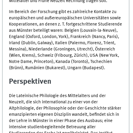
Mittelalter und Frühe Neuzeit Rechnung tragen soll.
Im Bereich der Forschung gibt es zahlreiche Kontakte zu
europäischen und au­ßer­eu­ro­pä­i­schen Universitäten sowie
Kooperationen, an denen z. T. fortgeschrittene Stu­die­ren­de
aus Münster beteiligt waren: Belgien (Louvain-la-Neuve),
England (Oxford, London, York), Frankreich (Nancy, Paris),
Irland (Dublin, Galway), Italien (Palermo, Florenz, Trient,
Messina), Niederlande (Groningen, Utrecht), Österreich
(Wien, Krems), Schweiz (Fribourg, Zürich), USA (New York,
Notre Dame, Princeton), Kanada (Toronto), Tschechien
(Brünn), Rumänien (Bukarest), Ungarn (Budapest).
Perspektiven
Die Lateinische Philologie des Mittelalters und der
Neuzeit, die sich international zu einer von der
Altphilologie, der Philosophie oder der Geschichte stärker
emanzipierten eigenen Disziplin wandelt, befindet sich in
der Lehre in Münster in einer Phase des Ausbaus; eine
intensive studienbegleitende Betreuung aller