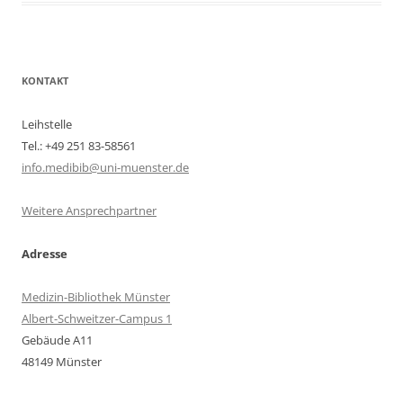
KONTAKT
Leihstelle
Tel.: +49 251 83-58561
info.medibib@uni-muenster.de
Weitere Ansprechpartner
Adresse
Medizin-Bibliothek Münster
Albert-Schweitzer-Campus 1
Gebäude A11
48149 Münster