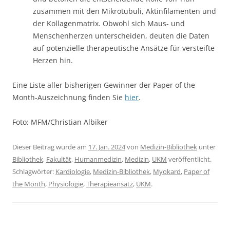
zusammen mit den Mikrotubuli, Aktinfilamenten und
der Kollagenmatrix. Obwohl sich Maus- und
Menschenherzen unterscheiden, deuten die Daten
auf potenzielle therapeutische Ansätze für versteifte
Herzen hin.
Eine Liste aller bisherigen Gewinner der Paper of the
Month-Auszeichnung finden Sie
hier
.
Foto: MFM/Christian Albiker
Dieser Beitrag wurde am
17. Jan. 2024
von
Medizin-Bibliothek
unter
Bibliothek
,
Fakultät
,
Humanmedizin
,
Medizin
,
UKM
veröffentlicht.
Schlagwörter:
Kardiologie
,
Medizin-Bibliothek
,
Myokard
,
Paper of
the Month
,
Physiologie
,
Therapieansatz
,
UKM
.