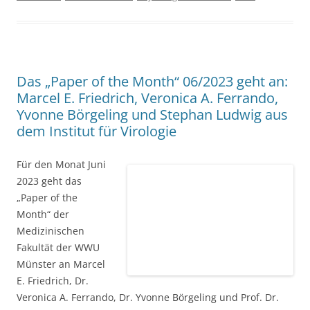
Das „Paper of the Month“ 06/2023 geht an:
Marcel E. Friedrich, Veronica A. Ferrando,
Yvonne Börgeling und Stephan Ludwig aus
dem Institut für Virologie
Für den Monat Juni
2023 geht das „Paper of the Month“ der Medizinischen
Fakultät der WWU Münster an Marcel E. Friedrich, Dr.
Veronica A. Ferrando, Dr. Yvonne Börgeling und Prof. Dr.
Stephan Ludwig aus dem
Institut für Virologie
: Emerg
Microbes Infect. 2023 Dec;12(1):2212809 [
Volltext
].
Influenza-A-Viren (IAV), die Erreger der saisonalen
Grippe, können in seltenen Fällen auch Pandemien