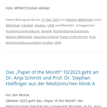
Foto: MFM/Christian Albiker
Dieser Beitrag wurde am
15. Dez. 2023
von
Medizin-Bibliothek
unter
Bibliothek
,
Fakultät
,
Medizin
,
UKM
veröffentlicht. Schlagwörter:
Autoimmunerkrankung
,
Genetik
,
Krankheitsmechanismen
,
Medizin-Bibliothek
,
Neuropsychiatrie
,
Paper of the Month
,
Post-
genome-wide association studies
,
UKM
.
Das „Paper of the Month“ 10/2023 geht an:
Dr. Anja Schmitt und Prof. Dr. Stephan
Hailfinger aus der Medizinischen Klinik A
Für den Monat
Oktober 2023 geht das „Paper of the Month“ der
Medizinischen Fakultät der Universität Münster an Dr. Anja