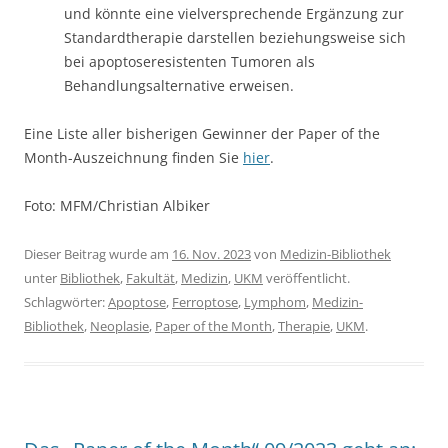
und könnte eine vielversprechende Ergänzung zur
Standardtherapie darstellen beziehungsweise sich
bei apoptoseresistenten Tumoren als
Behandlungsalternative erweisen.
Eine Liste aller bisherigen Gewinner der Paper of the
Month-Auszeichnung finden Sie
hier
.
Foto: MFM/Christian Albiker
Dieser Beitrag wurde am
16. Nov. 2023
von
Medizin-Bibliothek
unter
Bibliothek
,
Fakultät
,
Medizin
,
UKM
veröffentlicht.
Schlagwörter:
Apoptose
,
Ferroptose
,
Lymphom
,
Medizin-
Bibliothek
,
Neoplasie
,
Paper of the Month
,
Therapie
,
UKM
.