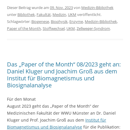
Dieser Beitrag wurde am
09. Nov. 2023
von
Medizin-Bibliothek
unter
Bibliothek
,
Fakultät
,
Medizin
,
UKM
veröffentlicht.
Schlagwörter:
Biogenese
,
Biophysik
,
Enzyme
,
Medizin-Bibliothek
,
Paper of the Month
,
Stoffwechsel
,
UKM
,
Zellweger-Syndrom
.
Das „Paper of the Month“ 08/2023 geht an:
Daniel Kluger und Joachim Groß aus dem
Institut für Biomagnetismus und
Biosignalanalyse
Für den Monat
August 2023 geht das „Paper of the Month“ der
Medizinischen Fakultät der WWU Münster an Dr. Daniel
Kluger und Prof. Joachim Groß aus dem
Institut für
Biomagnetismus und Biosignalanalyse
für die Publikation: