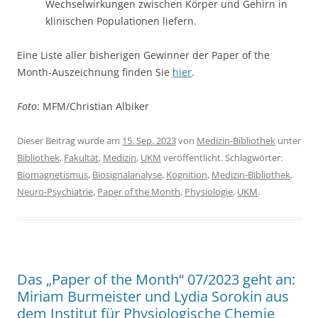
Wechselwirkungen zwischen Körper und Gehirn in
klinischen Populationen liefern.
Eine Liste aller bisherigen Gewinner der Paper of the
Month-Auszeichnung finden Sie
hier
.
Foto
: MFM/Christian Albiker
Dieser Beitrag wurde am
15. Sep. 2023
von
Medizin-Bibliothek
unter
Bibliothek
,
Fakultät
,
Medizin
,
UKM
veröffentlicht. Schlagwörter:
Biomagnetismus
,
Biosignalanalyse
,
Kognition
,
Medizin-Bibliothek
,
Neuro-Psychiatrie
,
Paper of the Month
,
Physiologie
,
UKM
.
Das „Paper of the Month“ 07/2023 geht an:
Miriam Burmeister und Lydia Sorokin aus
dem Institut für Physiologische Chemie