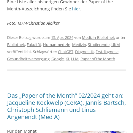
Eine Liste aller bisherigen Gewinner der Paper of the
Month-Auszeichnung finden Sie
hier
.
Foto: MFM/Christian Albiker
Dieser Beitrag wurde am
15. Apr. 2024
von
Medizin-Bibliothek
unter
Bibliothek
,
Fakultät
,
Humanmedizin
,
Medizin
,
Studierende
,
UKM
veröffentlicht. Schlagwörter:
ChatGPT
,
Diagnostik
,
Erstdiagnose
,
Gesundheitsversorgung
,
Google
,
KI
,
LLM
,
Paper of the Month
.
Das „Paper of the Month“ 02/2024 geht an:
Jacqueline Kockwelp (CeRA), Jannis Bartsch,
Christoph Schliemann und Linus
Angenendt (Med A)
Für den Monat