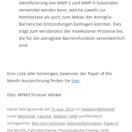
Identifizierung von MMP-2 und MMP-9 Substraten
verwendet werden kann, welche sowohl zur
Homöostase als auch zum Abbau der Astroglia-
Barriere bei Entzündungen beitragen könnten. Dies
trägt zum Verständnis der molekularen Prozesse bei,
die für die astrogliale Barrierefunktion verantwortlich
sind.
Eine Liste aller bisherigen Gewinner der Paper of the
Month-Auszeichnung finden Sie
hier
.
Foto
: MFM/Christian Albiker
Dieser Beitrag wurde am
15. Aug. 2023
von
Medizin-Bibliothek
unter
Bibliothek
,
Fakultät
,
Medizin
,
UKM
veröffentlicht.
Schlagwörter:
Blut-Hirn-Schranke
,
Neuroinflammation
,
Paper of
the Month
,
Pathobiochemie
,
Physiologische Chemie
,
UKM
.