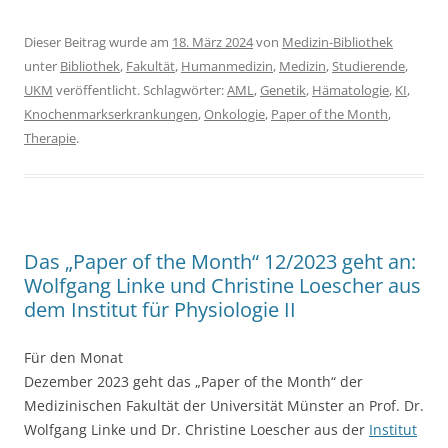
Dieser Beitrag wurde am
18. März 2024
von
Medizin-Bibliothek
unter
Bibliothek
,
Fakultät
,
Humanmedizin
,
Medizin
,
Studierende
,
UKM
veröffentlicht. Schlagwörter:
AML
,
Genetik
,
Hämatologie
,
KI
,
Knochenmarkserkrankungen
,
Onkologie
,
Paper of the Month
,
Therapie
.
Das „Paper of the Month“ 12/2023 geht an:
Wolfgang Linke und Christine Loescher aus
dem Institut für Physiologie II
Für den Monat
Dezember 2023 geht das „Paper of the Month“ der
Medizinischen Fakultät der Universität Münster an Prof. Dr.
Wolfgang Linke und Dr. Christine Loescher aus der
Institut