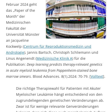
Februar 2024 geht
das „Paper of the
Month“ der
Medizinischen
Fakultät der
Universität Münster
an Jacqueline
Kockwelp (
Centrum für Reproduktionsmedizin und
Andrologie
), Jannis Bartsch, Christoph Schliemann und
Linus Angenendt (
Medizinische Klinik A
) für die
Publikation:
Deep learning predicts therapy-relevant genetics
in acute myeloid leukemia from Pappenheim-stained bone
marrow smears
. Blood Advances. 8(1).2024: 70-79. [
Volltext
].
Die richtige Therapiewahl für Patienten mit Akuter
Myeloischer Leukämie hängt entscheidend von den
zugrundeliegenden genetischen Veränderungen ab.
Zwar ist für wenige relevante Genveränderungen