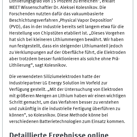
Lithiierungsgrad von 15 Prozent zu erreichen“, erklärt
MEET
Wissenschaftler Dr. Aleksei Kolesnikov. Die
Forschenden nutzten dafür das vakuumbasierte
Beschichtungsverfahren ‚
Physical Vapor Deposition
‘
(PVD), das in der Industrie bereits seit langem etwa für die
Herstellung von Chipstüten etabliert ist. „Dieses Vorgehen
hat sich bei kleineren Lithiummengen bewährt. Wir haben
nun festgestellt, dass ein steigender Lithiumanteil jedoch
zu Verklumpungen auf der Oberfläche führt, die Elektroden
aber trotzdem besser funktionieren als solche ohne Prä-
Lithiierung“, sagt Kolesnikov.
Die verwendeten Siliziumelektroden hatte der
Industriepartner
LG Energy Solution
im Vorfeld zur
Verfügung gestellt. „Mit der Untersuchung von Elektroden
mit größeren Mengen an Lithium haben wir einen wichtigen
Schritt gemacht, um das Verfahren besser zu verstehen
und zukünftig in die industrielle Fertigung überführen zu
können“, so Kolesnikov. Diese Methode könne bei
verschiedenen Batterietechnologien zum Einsatz kommen.
Detaillierte Ergebnisse online