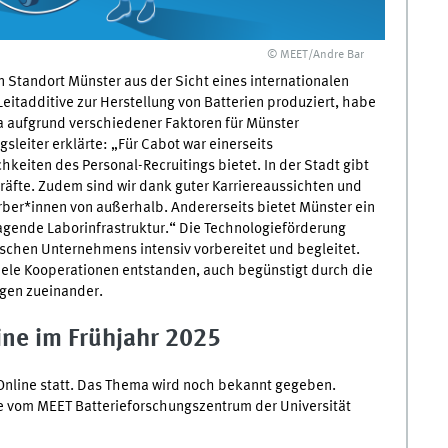
© MEET/Andre Bar
n Standort Münster aus der Sicht eines internationalen
eitadditive zur Herstellung von Batterien produziert, habe
a aufgrund verschiedener Faktoren für Münster
sleiter erklärte: „Für
Cabot
war einerseits
chkeiten des
Personal-Recruitings
bietet. In der Stadt gibt
räfte. Zudem sind wir dank guter Karriereaussichten und
rber*innen von außerhalb. Andererseits bietet Münster ein
ragende Laborinfrastruktur.“ Die Technologieförderung
chen Unternehmens intensiv vorbereitet und begleitet.
viele Kooperationen entstanden, auch begünstigt durch die
gen zueinander.
ine
im Frühjahr 2025
Online
statt. Das Thema wird noch bekannt gegeben.
e vom
MEET
Batterieforschungszentrum der Universität