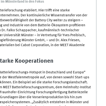
 im Münsterland in den Fokus
terieforschung etabliert. Hier trifft eine starke
 Unternehmen. Der kontinuierliche Wissenstransfer von der
ettbewerbsfähigkeit der
Battery City
weiter zu steigern –
ung und Industrie von dem Batterie-Ökosystem profitieren
n
Dr
. Falko Schappacher, kaufmännisch-technischer
 Universität Münster – in Vertretung für
Yves
Preibisch,
logieförderung Münster GmbH, – und
Dr
. Alex Friesen,
aterialien bei
Cabot Corporation
, in der
MEET
Akademie
starke Kooperationen
Batterieforschungs-
Hotspot
in Deutschland und Europa“
le der Westfalenmetropole auf, von denen sowohl
Start-ups
können. Ein Beispiel sei die starke Forschungslandschaft.
em
MEET
Batterieforschungszentrum, dem Helmholtz-Institut
Fraunhofer-Einrichtung Forschungsfertigung Batteriezelle
 Grundlagen über die Vorserienproduktion bis hin zum
speichersystemen. „Zusätzlich entstehen in Münster und