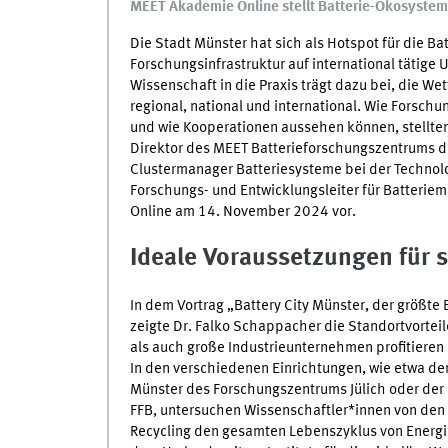
MEET Akademie Online stellt Batterie-Ökosystem
Die Stadt Münster hat sich als
Hotspot
für die Bat
Forschungsinfrastruktur auf international tätige
Wissenschaft in die Praxis trägt dazu bei, die W
regional, national und international. Wie Forsch
und wie Kooperationen aussehen können, stellte
Direktor des
MEET
Batterieforschungszentrums der
Clustermanager
Batteriesysteme bei der Techno
Forschungs- und Entwicklungsleiter für Batteriem
Online
am 14. November 2024 vor.
Ideale Voraussetzungen für 
In dem Vortrag „
Battery City
Münster, der größte 
zeigte
Dr
. Falko Schappacher die Standortvortei
als auch große Industrieunternehmen profitieren 
In den verschiedenen Einrichtungen, wie etwa d
Münster des Forschungszentrums Jülich oder der 
FFB, untersuchen Wissenschaftler*innen von den
Recycling
den gesamten Lebenszyklus von Energie