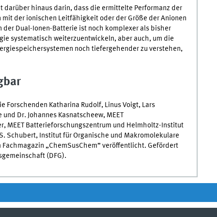
 darüber hinaus darin, dass die ermittelte Performanz der
n mit der ionischen Leitfähigkeit oder der Größe der Anionen
in der Dual-Ionen-Batterie ist noch komplexer als bisher
gie systematisch weiterzuentwickeln, aber auch, um die
nergiespeichersystemen noch tiefergehender zu verstehen,
gbar
e Forschenden Katharina Rudolf, Linus Voigt, Lars
ke und Dr. Johannes Kasnatscheew,
MEET
er,
MEET
Batterieforschungszentrum und Helmholtz-Institut
S. Schubert, Institut für Organische und Makromolekulare
im Fachmagazin „
ChemSusChem
” veröffentlicht. Gefördert
sgemeinschaft (
DFG
).