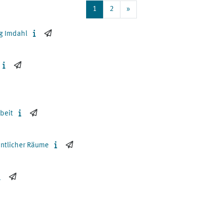
Seite 1
Seite 2
Nächste Seite
1
2
»
g Imdahl
beit
entlicher Räume