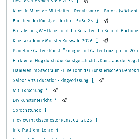
How to write smart SoSe 2026
Kunst in Münster: Mittelalter – Renaissance – Barock (wöchent
Epochen der Kunstgeschichte - SoSe 26
Brutalismus, Westkunst und der Schatten der Schuld. Bochums
Kunstakademie Münster Kurswahl 2026
Planetare Gärten: Kunst, Ökologie und Gartenkonzepte im 20. 
Ein kleiner Flug durch die Kunstgeschichte. Kunst aus der Voge
Flanieren im Stadtraum - Eine Form der künstlerischen Demokr
Saloon Arts Education - Ringvorlesung
Mit_Forschung
DIY Kunstunterricht
Sprechstunde
Preview Praxissemester Kunst 02_2026
Info-Plattform Lehre