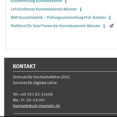
Kursverteilung Kunstakademie
Lehrkonferenz Kunstakademie Münster
MAP Kunstdidaktik – Prüfungsvorbereitung Prof. Krebber
Plattform für Tutor*innen der Kunstakademie Münster
Ergänzungsblöcke
KONTAKT
Zentrum für Hochschullehre (ZHL)
Services für digitale Lehre
Tel:
+49 251 83-22408
Mo.- Fr. 10–16 Uhr
learnweb@uni-muenster.de