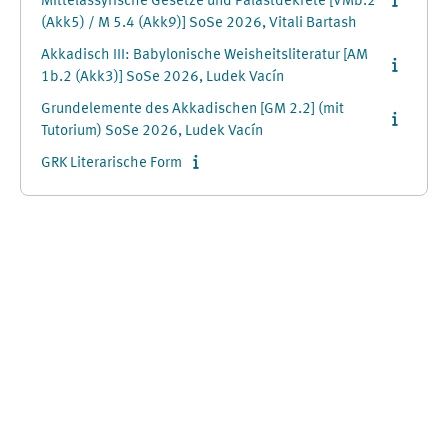
Mittelassyrische Gesetze und Palastdekrete [VMb.2
(Akk5) / M 5.4 (Akk9)] SoSe 2026, Vitali Bartash
Akkadisch III: Babylonische Weisheitsliteratur [AM
1b.2 (Akk3)] SoSe 2026, Ludek Vacín
Grundelemente des Akkadischen [GM 2.2] (mit
Tutorium) SoSe 2026, Ludek Vacín
GRK Literarische Form
Ergänzungsblöcke