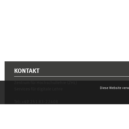
KONTAKT
Zentrum für Hochschullehre (ZHL)
Diese Website verw
Services für digitale Lehre
Tel:
+49 251 83-22408
Mo.- Fr. 10–16 Uhr
learnweb@uni-muenster.de
Datenschutzhinweis