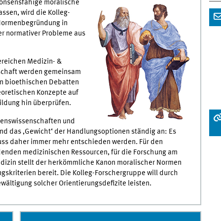
konsensfähige moralische
ssen, wird die Kolleg-
 Normenbegründung in
ler normativer Probleme aus
reichen Medizin- &
enschaft werden gemeinsam
n bioethischen Debatten
oretischen Konzepte auf
ildung hin überprüfen.
benswissenschaften und
nd das ‚Gewicht‘ der Handlungsoptionen ständig an: Es
ss daher immer mehr entschieden werden. Für den
nden medizinischen Ressourcen, für die Forschung am
dizin stellt der herkömmliche Kanon moralischer Normen
skriterien bereit. Die Kolleg-Forschergruppe will durch
ewältigung solcher Orientierungsdefizite leisten.