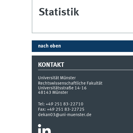
Statistik
nach oben
KONTAKT
Universität Münster
Rechtswissenschaftliche Fakultät
Universitätsstraße 14-16
48143
Münster
Tel:
+49 251 83-22710
Fax:
+49 251 83-22725
dekan03@uni-muenster.de