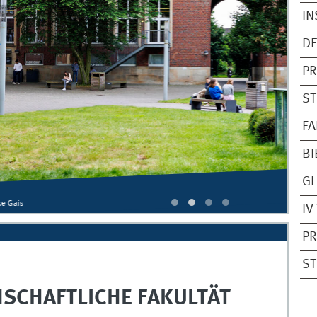
IN
D
P
S
FA
BI
GL
© 
IV
PR
ST
NSCHAFTLICHE FAKULTÄT