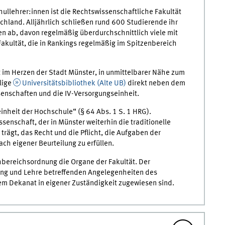
llehrer:innen ist die Rechtswissenschaftliche Fakultät
schland. Alljährlich schließen rund 600 Studierende ihr
n ab, davon regelmäßig überdurchschnittlich viele mit
Fakultät, die in Rankings regelmäßig im Spitzenbereich
gt im Herzen der Stadt Münster, in unmittelbarer Nähe zum
lige
Universitätsbibliothek (Alte UB)
direkt neben dem
ssenschaften und die IV-Versorgungseinheit.
inheit der Hochschule“ (§ 64 Abs. 1 S. 1 HRG).
nschaft, der in Münster weiterhin die traditionelle
rägt, das Recht und die Pflicht, die Aufgaben der
ch eigener Beurteilung zu erfüllen.
hbereichsordnung die Organe der Fakultät. Der
chung und Lehre betreffenden Angelegenheiten des
em Dekanat in eigener Zuständigkeit zugewiesen sind.