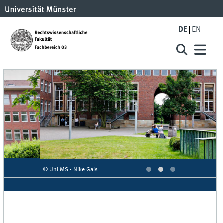
DE
EN
© Uni MS - Nike Gais
©