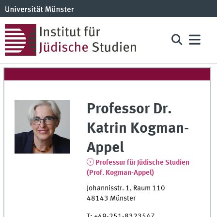
Professor Dr.
Katrin
Kogman-
Appel
Professur für Jüdische Studien
(Prof. Kogman-Appel)
Johannisstr. 1
,
Raum
110
48143
Münster
T
:
+49-251-8323547