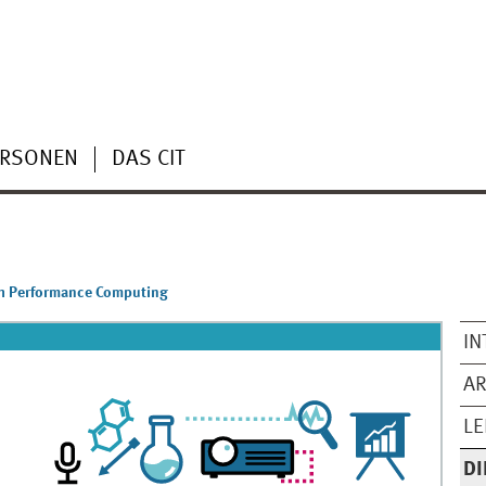
ERSONEN
DAS CIT
h Performance Computing
IN
AR
L
DI