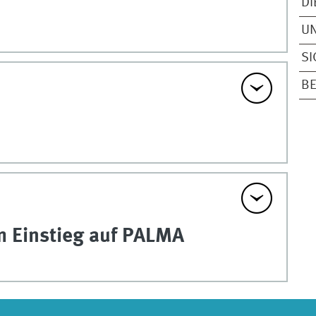
DI
U
SI
B
m Einstieg auf PALMA