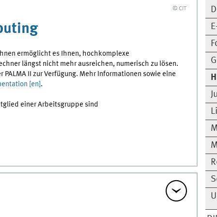
D
© CIT
puting
E
F
chnen ermöglicht es Ihnen, hochkomplexe
G
echner längst nicht mehr ausreichen, numerisch zu lösen.
r PALMA II zur Verfügung. Mehr Informationen sowie eine
H
ntation [
en
]
.
J
tglied einer Arbeitsgruppe sind
L
M
M
R
S
U