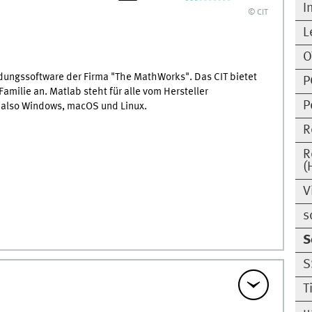
I
© CIT
L
O
ungssoftware der Firma "The MathWorks". Das CIT bietet
P
amilie an. Matlab steht für alle vom Hersteller
P
, also Windows, macOS und Linux.
R
R
(
V
s
S
S
T