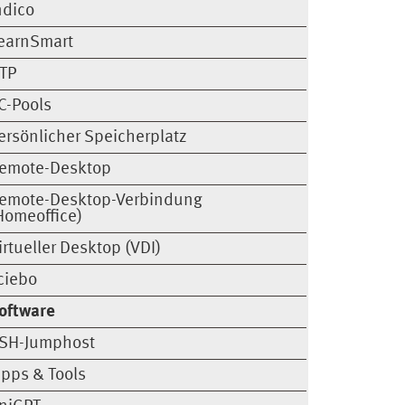
ndico
earnSmart
TP
C-Pools
ersönlicher Speicherplatz
emote-Desktop
emote-Desktop-Verbindung
Homeoffice)
irtueller Desktop (VDI)
ciebo
oftware
SH-Jumphost
ipps & Tools