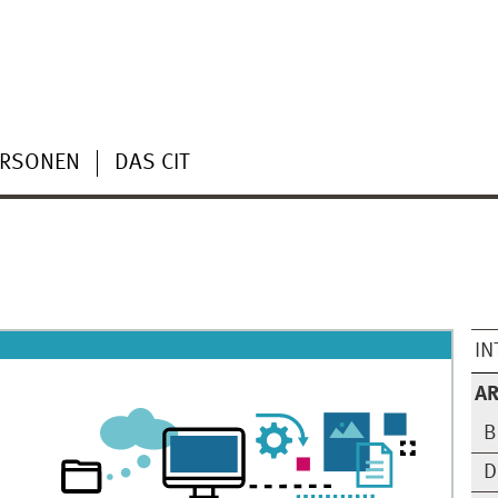
ERSONEN
DAS CIT
IN
AR
B
D