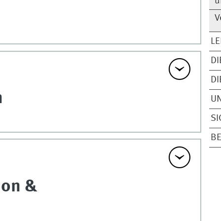
u
V
L
DI
DI
n
U
SI
B
ion &