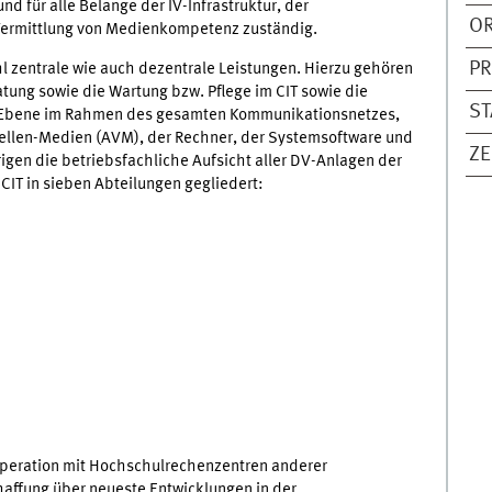
und für alle Belange der IV-Infrastruktur, der
OR
ermittlung von Medienkompetenz zuständig.
PR
l zentrale wie auch dezentrale Leistungen. Hierzu gehören
ratung sowie die Wartung bzw. Pflege im CIT sowie die
ST
r Ebene im Rahmen des gesamten Kommunikationsnetzes,
ellen-Medien (AVM), der Rechner, der Systemsoftware und
ZE
gen die betriebsfachliche Aufsicht aller DV-Anlagen der
 CIT in sieben Abteilungen gegliedert:
operation mit Hochschulrechenzentren anderer
affung über neueste Entwicklungen in der