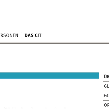
ERSONEN
DAS CIT
Ü
GL
G
O