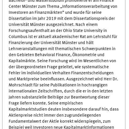
Bachelor- und Masterstudium promovierte er am Finance
Center Münster zum Thema „Informationsverarbeitung von
Investoren an Finanzmärkten“ und wurde für seine
Dissertation im Jahr 2019 mit dem Dissertationspreis der
Universität Münster ausgezeichnet. Nach einem
Forschungsaufenthalt an der Ohio State University in
Columbus ist er aktuell akademischer Rat am Lehrstuhl für
Finanzierung der Universität Münster und hält
Lehrveranstaltungen mit thematischen Schwerpunkten in
den Gebieten Behavioral Finance, Ökonometrie und
Kapitalmärkte. Seine Forschung wird im Wesentlichen von
der übergeordneten Frage geleitet, wie systematische
Fehler im individuellen Verhalten Finanzentscheidungen
und Marktpreise beeinflussen. Ausgezeichnet wird Herr Dr.
Mohrschladt für seine Publikationen in hochrangigen
internationalen Zeitschriften, durch die er in den letzten
Jahren substanzielle Beiträge zur Beantwortung dieser
Frage liefern konnte. Seine empirischen
Kapitalmarktstudien deuten insbesondere darauf hin, dass
Aktienpreise nicht immer den zugrundeliegenden
Fundamentalwert der Aktie korrekt widerspiegeln, zum
Beispiel weil Investoren neue Kapitalmarktinformationen