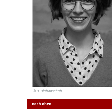
© D. Djahanschah
nach oben