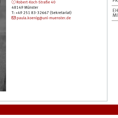
PR
Robert-Koch-Straße 40
48149
Münster
EH
T
:
+49 251 83-32667 (Sekretariat)
MI
paula.koenig@uni-muenster.de