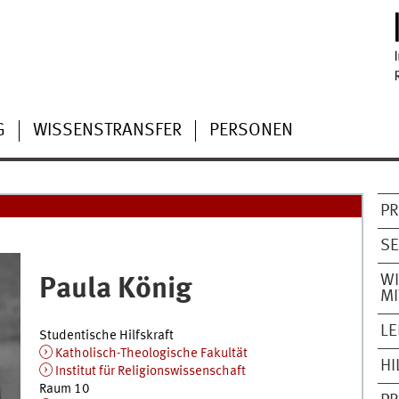
G
WISSENSTRANSFER
PERSONEN
P
SE
WI
Paula
König
MI
L
Studentische Hilfskraft
Katholisch-Theologische Fakultät
HI
Institut für Religionswissenschaft
Raum 10