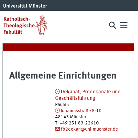
All­ge­mei­ne Ein­rich­tun­gen
Dekanat, Prodekanate und
Geschäftsführung
Raum 5
Johannisstraße 8-10
48143
Münster
T
:
+49 251 83-22610
fb2dekan@uni-muenster.de