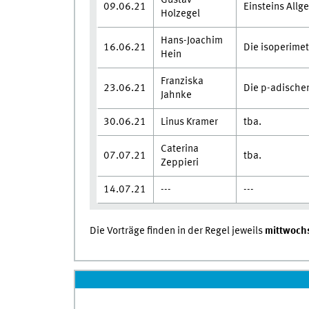
09.06.21
Einsteins Allg
Holzegel
Hans-Joachim
16.06.21
Die isoperimet
Hein
Franziska
23.06.21
Die p-adische
Jahnke
30.06.21
Linus Kramer
tba.
Caterina
07.07.21
tba.
Zeppieri
14.07.21
---
---
Die Vorträge finden in der Regel jeweils
mittwoch