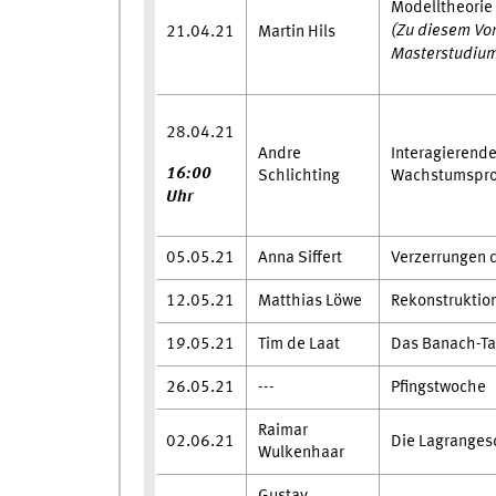
Modelltheorie 
(Zu diesem Vo
21.04.21
Martin Hils
Masterstudium
28.04.21
Andre
Interagierend
16:00
Schlichting
Wachstumspro
Uhr
05.05.21
Anna Siffert
Verzerrungen d
12.05.21
Matthias Löwe
Rekonstruktion
19.05.21
Tim de Laat
Das Banach-Ta
26.05.21
---
Pfingstwoche
Raimar
02.06.21
Die Lagrangesc
Wulkenhaar
Gustav