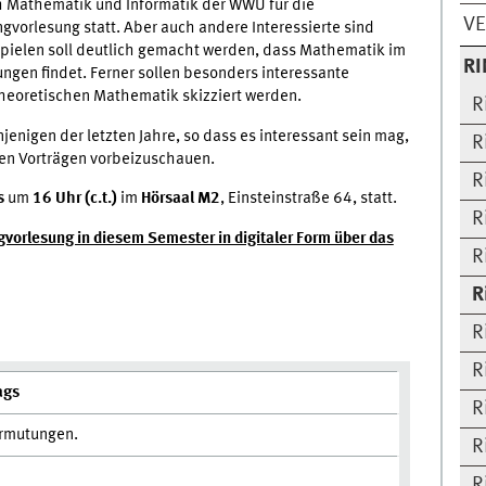
 Mathematik und Informatik der WWU für die
V
gvorlesung statt. Aber auch andere Interessierte sind
pielen soll deutlich gemacht werden, dass Mathematik im
R
gen findet. Ferner sollen besonders interessante
Theoretischen Mathematik skizziert werden.
R
jenigen der letzten Jahre, so dass es interessant sein mag,
R
gen Vorträgen vorbeizuschauen.
R
s
um
16 Uhr (c.t.)
im
Hörsaal M2
, Einsteinstraße 64, statt.
R
vorlesung in diesem Semester in digitaler Form über das
R
R
R
R
ags
R
rmutungen.
R
R