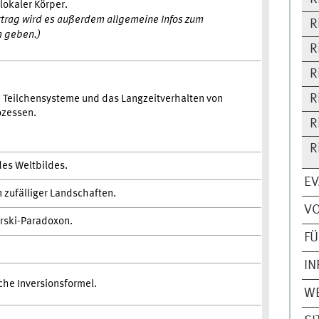
lokaler Körper.
rtrag wird es außerdem allgemeine Infos zum
R
 geben.)
R
R
R
e Teilchensysteme und das Langzeitverhalten von
zessen.
R
R
es Weltbildes.
EV
 zufälliger Landschaften.
V
rski-Paradoxon.
FÜ
IN
he Inversionsformel.
W