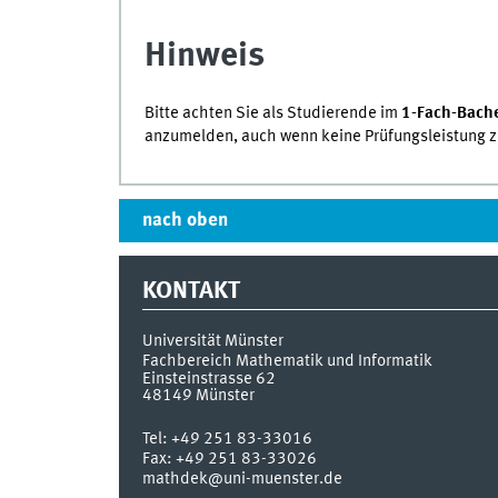
Hinweis
Bitte achten Sie als Studierende im
1-Fach-Bach
anzumelden, auch wenn keine Prüfungsleistung zu
nach oben
KONTAKT
Universität Münster
Fachbereich Mathematik und Informatik
Einsteinstrasse 62
48149
Münster
Tel:
+49 251 83-33016
Fax:
+49 251 83-33026
mathdek@uni-muenster.de