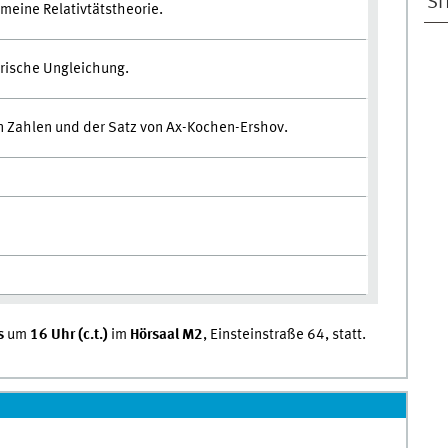
SI
emeine Relativtätstheorie.
rische Ungleichung.
n Zahlen und der Satz von Ax-Kochen-Ershov.
s
um
16 Uhr (c.t.)
im
Hörsaal M2
, Einsteinstraße 64, statt.