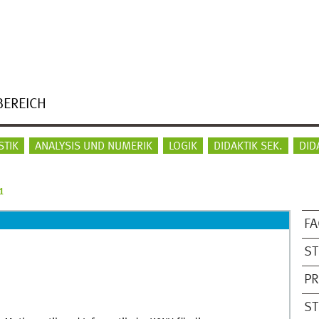
BEREICH
STIK
ANALYSIS UND NUMERIK
LOGIK
DIDAKTIK SEK.
DID
1
F
S
P
ST