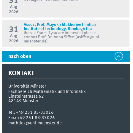
31
Aug
2026
Assoc. Prof. Mayukh Mukherjee ( Indian
31
Institute of Technology, Bombay): tba
tba via Zoom If you are interested please
Aug
contact Prof. Dr. Anna Siffert (asiffert@uni-
2026
muenster.de)
nach oben
KONTAKT
Universität Münster
Fachbereich Mathematik und Informatik
Einsteinstrasse 62
48149
Münster
Tel:
+49 251 83-33016
Fax:
+49 251 83-33026
mathdek@uni-muenster.de