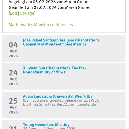
Angelegt am 03.02.2026 von Maren Grüber
Geändert am 03.02.2026 von Maren Grüber
[
Edit
|
Vorlage
]
Mathematics Münster conferences
José Rafael Santiago Arellano (Disputation):
04
Geometry of Monge-Ampère Metrics
Aug
2026
Xiuyuan Sun (Disputation): The PI1-
24
Nondefinability of NSw1
Aug
2026
Adam Lindström (Universität Wien): tba
25
tba If you are interested please contact Prof.
Dr. Anna Siffert (asiffert@uni-muenster.de)
Aug
2026
Young Geometers Meeting
31 August - 4 September 2026