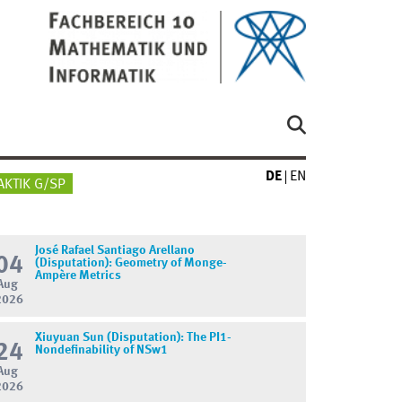
DE
EN
AKTIK G/SP
José Rafael Santiago Arellano
04
(Disputation): Geometry of Monge-
Ampère Metrics
Aug
2026
Xiuyuan Sun (Disputation): The PI1-
24
Nondefinability of NSw1
Aug
2026