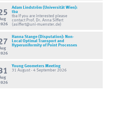
Adam Lindström (Universität Wien):
25
tba
tba If you are interested please
Aug
contact Prof. Dr. Anna Siffert
2026
(asiffert@uni-muenster.de)
Hanna Stange (Disputation): Non-
27
Local Optimal Transport and
Hyperuniformity of Point Processes
Aug
2026
Young Geometers Meeting
31
31 August - 4 September 2026
Aug
2026