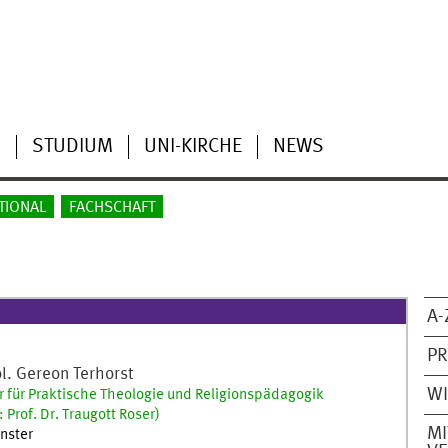
N
STUDIUM
UNI-KIRCHE
NEWS
TIONAL
FACHSCHAFT
A-
P
l.
Gereon
Terhorst
WI
 für Praktische Theologie und Religionspädagogik
 Prof. Dr. Traugott Roser)
MI
nster