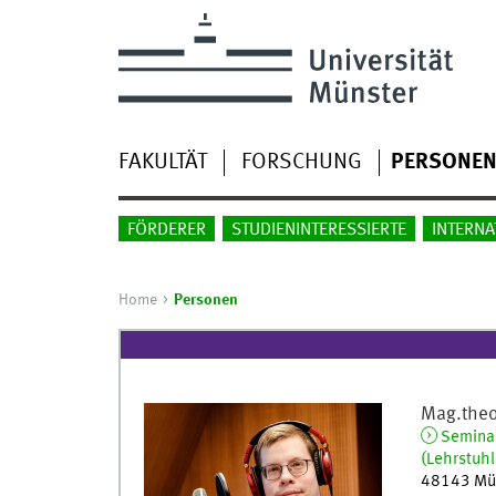
FAKULTÄT
FORSCHUNG
PERSONE
FÖRDERER
STUDIENINTERESSIERTE
INTERNA
Home
Personen
Mag.theo
Seminar
(Lehrstuhl:
48143
Mü