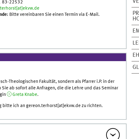
V
1 83-22532
terhorst[at]ekvw.de
PR
nde:
Bitte vereinbaren Sie einen Termin via E-Mail.
H
EM
L
E
GL
ch-Theologischen Fakultät, sondern als Pfarrer i.P. in der
 Sie ab sofort alle Anfragen, die die Lehre und das Seminar
egin
Greta Knabe
.
bitte ich an gereon.terhorst[at]ekvw.de zu richten.