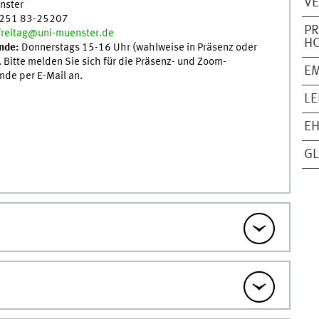
V
nster
 251 83-25207
PR
freitag@uni-muenster.de
H
nde:
Donnerstags 15-16 Uhr (wahlweise in Präsenz oder
 Bitte melden Sie sich für die Präsenz- und Zoom-
EM
de per E-Mail an.
L
E
GL