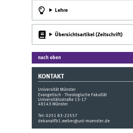
Lehre
Übersichtsartikel (Zeitschrift)
nach oben
KONTAKT
Universität Münster
Evangelisch - Theologische Fakultät
Universitätsstraße 13-17
48143
Münster
Tel:
0251 83-22557
dekanatfb1.weber@uni-muenster.de