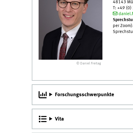
48143
Mü
T
:
+49 (0)
daniel.
Sprechstu
per Zoom).
Sprechstun
© Daniel Freitag
Forschungsschwerpunkte
Vita