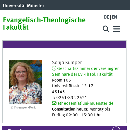
DE
EN
Evangelisch-Theologische
Fakultät
Sonja
Kümper
Geschäftszimmer der vereinigten
Seminare der Ev.-Theol. Fakultät
Room 105
Universitätsstr. 13-17
48143
T
:
0251-83 22521
etheosem[at]uni-muenster.de
© Kuemper-Perk
Consultation hours:
Montag bis
Freitag 09:00 - 15:30 Uhr