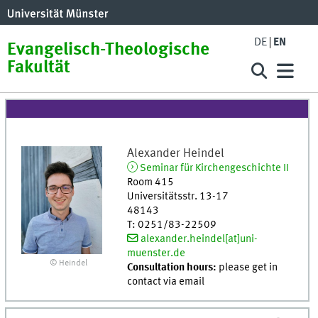
DE
EN
Evangelisch-Theologische
Fakultät
Alexander
Heindel
Seminar für Kirchengeschichte II
Room 415
Universitätsstr. 13-17
48143
T
:
0251/83-22509
alexander.heindel[at]uni-
muenster.de
© Heindel
Consultation hours:
please get in
contact via email