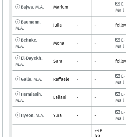
E-
Bajwa
, M.A.
Marium
-
-
Mail
Baumann
,
Julia
-
-
follows
M.A.
Behnke
,
E-
Mona
-
-
M.A.
Mail
El-Dayekh
,
Sara
-
-
follows
M.A.
E-
Gallo
, M.A.
Raffaele
-
-
Mail
Hermiasih
,
E-
Leilani
-
-
M.A.
Mail
E-
Hyeon
, M.A.
Yura
-
-
Mail
+49
(0)