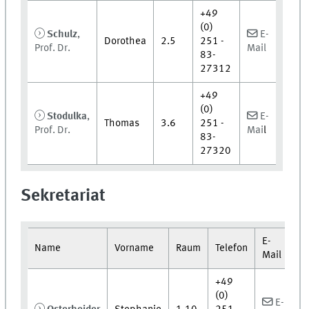
+49
(0)
Schulz
,
E-
Dorothea
2.5
251 -
Prof. Dr.
Mail
83-
27312
+49
(0)
Stodulka
,
E-
Thomas
3.6
251 -
Prof. Dr.
Mai
l
83-
27320
Sekretariat
E-
Name
Vorname
Raum
Telefon
Mail
+49
(0)
E-