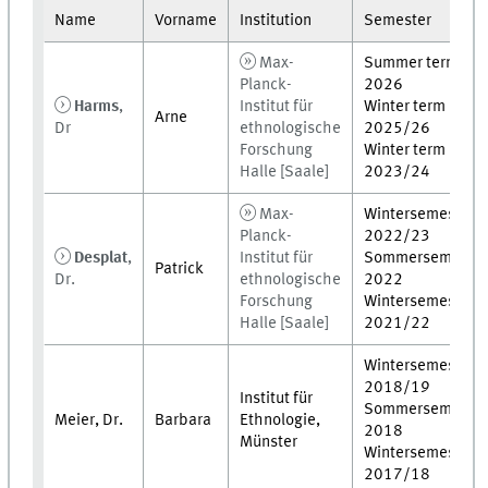
Name
Vorname
Institution
Semester
Max-
Summer term
Planck-
2026
Harms
,
Institut für
Winter term
Arne
Dr
ethnologische
2025/26
Forschung
Winter term
Halle [Saale]
2023/24
Max-
Wintersemester
Planck-
2022/23
Desplat
,
Institut für
Sommersemeste
Patrick
Dr.
ethnologische
2022
Forschung
Wintersemester
Halle [Saale]
2021/22
Wintersemester
2018/19
Institut für
Sommersemeste
Meier, Dr.
Barbara
Ethnologie,
2018
Münster
Wintersemester
2017/18