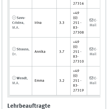
27316
+49
Savu-
(0)
E-
Cristea
,
Irina
3.3
251 -
Mail
M.A.
83-
27308
+49
(0)
Strauss
,
E-
Annika
3.7
251 -
Dr.
Mail
83-
27310
+49
(0)
Wendt
,
E-
Emma
3.2
251 -
M.A.
Mail
83-
27319
Lehrbeauftragte