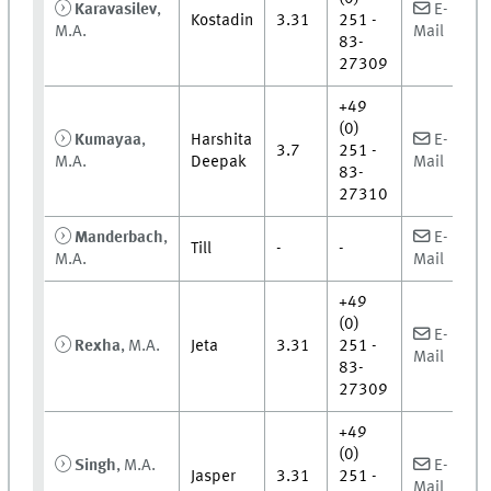
Karavasilev
,
E-
Kostadin
3.31
251 -
M.A.
Mail
83-
27309
+49
(0)
Kumayaa
,
Harshita
E-
3.7
251 -
M.A.
Deepak
Mail
83-
27310
Manderbach
,
E-
Till
-
-
M.A.
Mail
+49
(0)
E-
Rexha
, M.A.
Jeta
3.31
251 -
Mail
83-
27309
+49
(0)
Singh
, M.A.
E-
Jasper
3.31
251 -
Mail