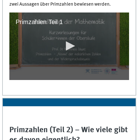
zwei Aussagen über Primzahlen bewiesen werden.
Primzahlen Teil 1
0
seconds
of
0
seconds
Primzahlen (Teil 2) – Wie viele gibt