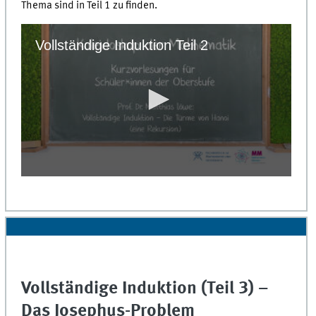
Thema sind in Teil 1 zu finden.
Vollständige Induktion Teil 2
0
seconds
of
0
seconds
Vollständige Induktion (Teil 3) –
Das Josephus-Problem