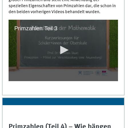
großer Primzahlen und stellt eine Anwendung der
speziellen Eigenschaften von Primzahlen dar, die schon in
den beiden vorherigen Videos behandelt wurden.
Primzahlen Teil 3
0
seconds
of
0
seconds
Primzahlen (Teil 4) – Wie hängen