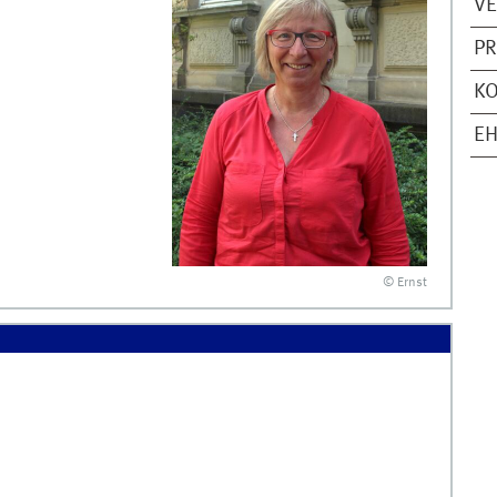
V
PR
KO
EH
© Ernst