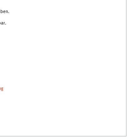
eben.
ar.
ng