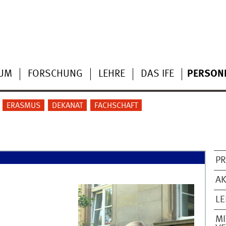
IUM
FORSCHUNG
LEHRE
DAS IFE
PERSON
ERASMUS
DEKANAT
FACHSCHAFT
PR
AK
L
MI