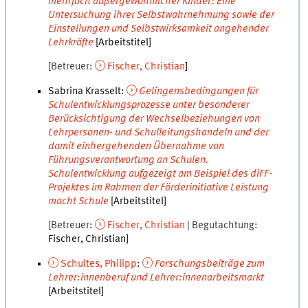
mehrfach außergewöhnlicher Kinder: Eine
Untersuchung ihrer Selbstwahrnehmung sowie der
Einstellungen und Selbstwirksamkeit angehender
Lehrkräfte
[Arbeitstitel]
Betreuer
Fischer
,
Christian
Sabrina Krasselt
:
Gelingensbedingungen für
Schulentwicklungsprozesse unter besonderer
Berücksichtigung der Wechselbeziehungen von
Lehrpersonen- und Schulleitungshandeln und der
damit einhergehenden Übernahme von
Führungsverantwortung an Schulen.
Schulentwicklung aufgezeigt am Beispiel des diFF-
Projektes im Rahmen der Förderinitiative Leistung
macht Schule
[Arbeitstitel]
Betreuer
Fischer
,
Christian
Begutachtung
Fischer
,
Christian
Schultes
,
Philipp
:
Forschungsbeiträge zum
Lehrer:innenberuf und Lehrer:innenarbeitsmarkt
[Arbeitstitel]