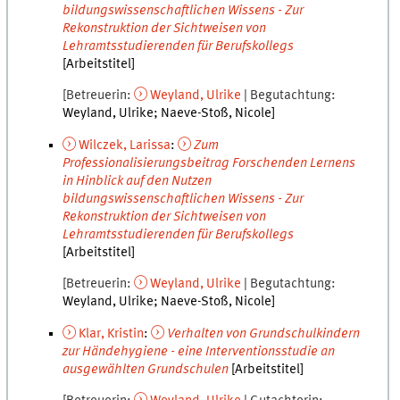
bildungswissenschaftlichen Wissens - Zur
Rekonstruktion der Sichtweisen von
Lehramtsstudierenden für Berufskollegs
[Arbeitstitel]
Betreuerin
Weyland
,
Ulrike
Begutachtung
Weyland
,
Ulrike
Naeve-Stoß
,
Nicole
Wilczek
,
Larissa
:
Zum
Professionalisierungsbeitrag Forschenden Lernens
in Hinblick auf den Nutzen
bildungswissenschaftlichen Wissens - Zur
Rekonstruktion der Sichtweisen von
Lehramtsstudierenden für Berufskollegs
[Arbeitstitel]
Betreuerin
Weyland
,
Ulrike
Begutachtung
Weyland
,
Ulrike
Naeve-Stoß
,
Nicole
Klar
,
Kristin
:
Verhalten von Grundschulkindern
zur Händehygiene - eine Interventionsstudie an
ausgewählten Grundschulen
[Arbeitstitel]