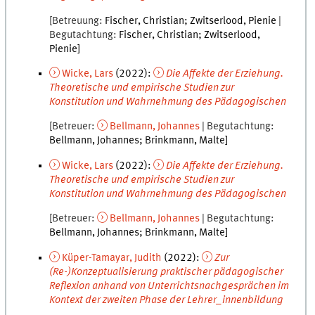
Betreuung
Fischer
,
Christian
Zwitserlood
,
Pienie
Begutachtung
Fischer
,
Christian
Zwitserlood
,
Pienie
Wicke
,
Lars
(
2022
):
Die Affekte der Erziehung.
Theoretische und empirische Studien zur
Konstitution und Wahrnehmung des Pädagogischen
Betreuer
Bellmann
,
Johannes
Begutachtung
Bellmann
,
Johannes
Brinkmann
,
Malte
Wicke
,
Lars
(
2022
):
Die Affekte der Erziehung.
Theoretische und empirische Studien zur
Konstitution und Wahrnehmung des Pädagogischen
Betreuer
Bellmann
,
Johannes
Begutachtung
Bellmann
,
Johannes
Brinkmann
,
Malte
Küper-Tamayar
,
Judith
(
2022
):
Zur
(Re-)Konzeptualisierung praktischer pädagogischer
Reflexion anhand von Unterrichtsnachgesprächen im
Kontext der zweiten Phase der Lehrer_innenbildung