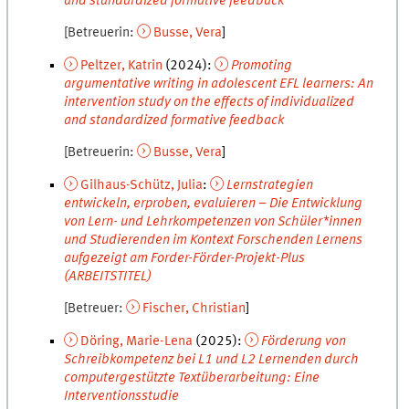
and standardized formative feedback
Betreuerin
Busse
,
Vera
Peltzer
,
Katrin
(
2024
):
Promoting
argumentative writing in adolescent EFL learners: An
intervention study on the effects of individualized
and standardized formative feedback
Betreuerin
Busse
,
Vera
Gilhaus-Schütz
,
Julia
:
Lernstrategien
entwickeln, erproben, evaluieren – Die Entwicklung
von Lern- und Lehrkompetenzen von Schüler*innen
und Studierenden im Kontext Forschenden Lernens
aufgezeigt am Forder-Förder-Projekt-Plus
(ARBEITSTITEL)
Betreuer
Fischer
,
Christian
Döring
,
Marie-Lena
(
2025
):
Förderung von
Schreibkompetenz bei L1 und L2 Lernenden durch
computergestützte Textüberarbeitung: Eine
Interventionsstudie