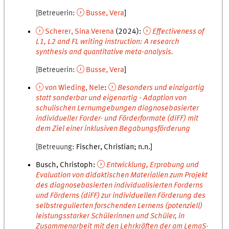
Betreuerin
Busse
,
Vera
Scherer
,
Sina Verena
(
2024
):
Effectiveness of
L1, L2 and FL writing instruction: A research
synthesis and quantitative meta-analysis.
Betreuerin
Busse
,
Vera
von Wieding
,
Nele
:
Besonders und einzigartig
statt sonderbar und eigenartig - Adaption von
schulischen Lernumgebungen diagnosebasierter
individueller Forder- und Förderformate (diFF) mit
dem Ziel einer inklusiven Begabungsförderung
Betreuung
Fischer
,
Christian
n.n.
Busch, Christoph
:
Entwicklung, Erprobung und
Evaluation von didaktischen Materialien zum Projekt
des diagnosebasierten individualisierten Forderns
und Förderns (diFF) zur individuellen Förderung des
selbstregulierten forschenden Lernens (potenziell)
leistungsstarker Schülerinnen und Schüler, in
Zusammenarbeit mit den Lehrkräften der am LemaS-