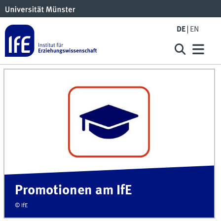
DE
EN
Promotionen am IfE
© IfE