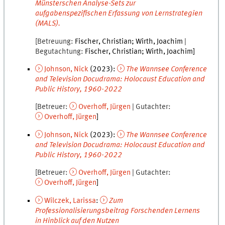
Münsterschen Analyse-Sets zur
aufgabenspezifischen Erfassung von Lernstrategien
(MALS).
Betreuung
Fischer
,
Christian
Wirth
,
Joachim
Begutachtung
Fischer
,
Christian
Wirth
,
Joachim
Johnson
,
Nick
(
2023
):
The Wannsee Conference
and Television Docudrama: Holocaust Education and
Public History, 1960-2022
Betreuer
Overhoff
,
Jürgen
Gutachter
Overhoff
,
Jürgen
Johnson
,
Nick
(
2023
):
The Wannsee Conference
and Television Docudrama: Holocaust Education and
Public History, 1960-2022
Betreuer
Overhoff
,
Jürgen
Gutachter
Overhoff
,
Jürgen
Wilczek
,
Larissa
:
Zum
Professionalisierungsbeitrag Forschenden Lernens
in Hinblick auf den Nutzen