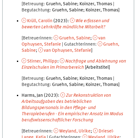
Betreuung
Gruehn
,
Sabine
Koinzer
,
Thomas
Begutachtung
Gruehn
,
Sabine
Koinzer
,
Thomas
Krüll
,
Carolin
(
2023
):
Wie erfassen und
bewerten Lehrkräfte mündliche Mitarbeit?
Betreuerinnen
Gruehn
,
Sabine
van
Ophuysen
,
Stefanie
Gutachterinnen
Gruehn
,
Sabine
van Ophuysen
,
Stefanie
Stirner
,
Philipp
:
Nachfrage und Ablehnung von
Einzelschulen im Primarbereich
[Arbeitstitel]
Betreuung
Gruehn
,
Sabine
Koinzer
,
Thomas
Begutachtung
Gruehn
,
Sabine
Koinzer
,
Thomas
Harms, Jan
(
2023
):
Zur Rekonstruktion von
Arbeitsaufgaben des betrieblichen
Bildungspersonals in den Pflege- und
Therapieberufen - Ein empirischer Ansatz im Modus
berufswissenschaftlicher Forschung
Betreuerinnen
Weyland
,
Ulrike
Driesel-
Lange
,
Katja
Gutachterinnen
Weyland
,
Ulrike