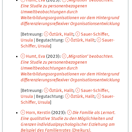
Humt
,
Eva
(
2023
):
‚Migration‘ beobachten.
Eine Studie zu personenbezogenen
Umweltbeobachtungen durch
Weiterbildungsorganisationen vor dem Hintergrund
differenzierungsreflexiver Organisationsentwicklung
Betreuung
Öztürk
,
Halit
Sauer-Schiffer
,
Ursula
Begutachtung
Öztürk
,
Halit
Sauer-
Schiffer
,
Ursula
Humt
,
Eva
(
2023
):
‚Migration‘ beobachten.
Eine Studie zu personenbezogenen
Umweltbeobachtungen durch
Weiterbildungsorganisationen vor dem Hintergrund
differenzierungsreflexiver Organisationsentwicklung
Betreuung
Öztürk
,
Halit
Sauer-Schiffer
,
Ursula
Begutachtung
Öztürk
,
Halit
Sauer-
Schiffer
,
Ursula
Horn
,
Kerstin
(
2023
):
Die Familie als Lernort.
Eine qualitative Studie zu den Möglichkeiten und
Grenzen individualpsychologischer Erziehung am
Beispiel des Familienrates (Dreikurs).