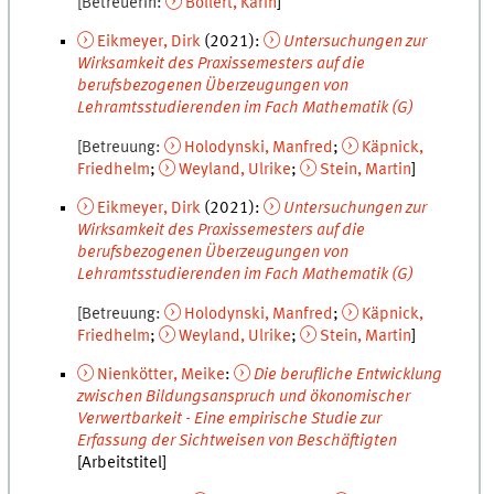
Betreuerin
Böllert
,
Karin
Eikmeyer
,
Dirk
(
2021
):
Untersuchungen zur
Wirksamkeit des Praxissemesters auf die
berufsbezogenen Überzeugungen von
Lehramtsstudierenden im Fach Mathematik (G)
Betreuung
Holodynski
,
Manfred
Käpnick
,
Friedhelm
Weyland
,
Ulrike
Stein
,
Martin
Eikmeyer
,
Dirk
(
2021
):
Untersuchungen zur
Wirksamkeit des Praxissemesters auf die
berufsbezogenen Überzeugungen von
Lehramtsstudierenden im Fach Mathematik (G)
Betreuung
Holodynski
,
Manfred
Käpnick
,
Friedhelm
Weyland
,
Ulrike
Stein
,
Martin
Nienkötter
,
Meike
:
Die berufliche Entwicklung
zwischen Bildungsanspruch und ökonomischer
Verwertbarkeit - Eine empirische Studie zur
Erfassung der Sichtweisen von Beschäftigten
[Arbeitstitel]