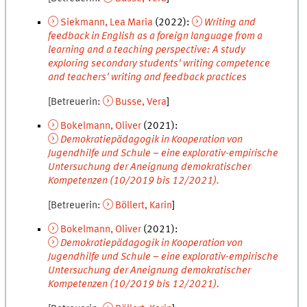
Siekmann
,
Lea Maria
(
2022
):
Writing and
feedback in English as a foreign language from a
learning and a teaching perspective: A study
exploring secondary students' writing competence
and teachers' writing and feedback practices
Betreuerin
Busse
,
Vera
Bokelmann
,
Oliver
(
2021
):
Demokratiepädagogik in Kooperation von
Jugendhilfe und Schule – eine explorativ-empirische
Untersuchung der Aneignung demokratischer
Kompetenzen (10/2019 bis 12/2021).
Betreuerin
Böllert
,
Karin
Bokelmann
,
Oliver
(
2021
):
Demokratiepädagogik in Kooperation von
Jugendhilfe und Schule – eine explorativ-empirische
Untersuchung der Aneignung demokratischer
Kompetenzen (10/2019 bis 12/2021).