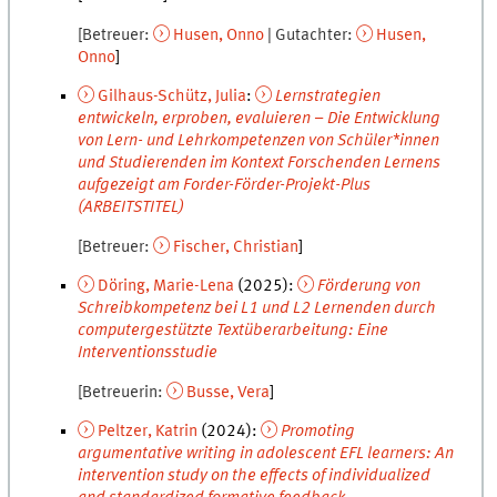
Betreuer
Husen
,
Onno
Gutachter
Husen
,
Onno
Gilhaus-Schütz
,
Julia
:
Lernstrategien
entwickeln, erproben, evaluieren – Die Entwicklung
von Lern- und Lehrkompetenzen von Schüler*innen
und Studierenden im Kontext Forschenden Lernens
aufgezeigt am Forder-Förder-Projekt-Plus
(ARBEITSTITEL)
Betreuer
Fischer
,
Christian
Döring
,
Marie-Lena
(
2025
):
Förderung von
Schreibkompetenz bei L1 und L2 Lernenden durch
computergestützte Textüberarbeitung: Eine
Interventionsstudie
Betreuerin
Busse
,
Vera
Peltzer
,
Katrin
(
2024
):
Promoting
argumentative writing in adolescent EFL learners: An
intervention study on the effects of individualized