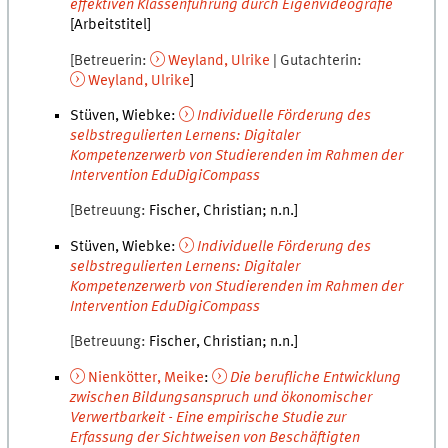
effektiven Klassenführung durch Eigenvideografie
[Arbeitstitel]
Betreuerin
Weyland
,
Ulrike
Gutachterin
Weyland
,
Ulrike
Stüven, Wiebke
:
Individuelle Förderung des
selbstregulierten Lernens: Digitaler
Kompetenzerwerb von Studierenden im Rahmen der
Intervention EduDigiCompass
Betreuung
Fischer
,
Christian
n.n.
Stüven, Wiebke
:
Individuelle Förderung des
selbstregulierten Lernens: Digitaler
Kompetenzerwerb von Studierenden im Rahmen der
Intervention EduDigiCompass
Betreuung
Fischer
,
Christian
n.n.
Nienkötter
,
Meike
:
Die berufliche Entwicklung
zwischen Bildungsanspruch und ökonomischer
Verwertbarkeit - Eine empirische Studie zur
Erfassung der Sichtweisen von Beschäftigten