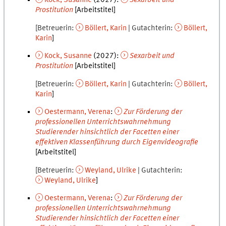
Kock
,
Susanne
(
2027
):
Sexarbeit und
Prostitution
[Arbeitstitel]
Betreuerin
Böllert
,
Karin
Gutachterin
Böllert
,
Karin
Kock
,
Susanne
(
2027
):
Sexarbeit und
Prostitution
[Arbeitstitel]
Betreuerin
Böllert
,
Karin
Gutachterin
Böllert
,
Karin
Oestermann
,
Verena
:
Zur Förderung der
professionellen Unterrichtswahrnehmung
Studierender hinsichtlich der Facetten einer
effektiven Klassenführung durch Eigenvideografie
[Arbeitstitel]
Betreuerin
Weyland
,
Ulrike
Gutachterin
Weyland
,
Ulrike
Oestermann
,
Verena
:
Zur Förderung der
professionellen Unterrichtswahrnehmung
Studierender hinsichtlich der Facetten einer