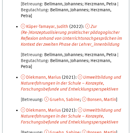
Betreuung
Bellmann
,
Johannes
Herzmann
,
Petra
Begutachtung
Bellmann
,
Johannes
Herzmann
,
Petra
Küper-Tamayar
,
Judith
(
2022
):
Zur
(Re-)Konzeptualisierung praktischer pädagogischer
Reflexion anhand von Unterrichtsnachgesprächen im
Kontext der zweiten Phase der Lehrer_innenbildung
Betreuung
Bellmann
,
Johannes
Herzmann
,
Petra
Begutachtung
Bellmann
,
Johannes
Herzmann
,
Petra
Diekmann
,
Marius
(
2021
):
Umweltbildung und
Naturerfahrungen in der Schule – Konzepte,
Forschungsbefunde und Entwicklungsperspektiven
Betreuung
Gruehn
,
Sabine
Bonsen
,
Martin
Diekmann
,
Marius
(
2021
):
Umweltbildung und
Naturerfahrungen in der Schule – Konzepte,
Forschungsbefunde und Entwicklungsperspektiven
Betreuung
Gruehn
,
Sabine
Bonsen
,
Martin