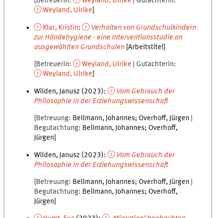
Betreuerin
Weyland
,
Ulrike
Gutachterin
Weyland
,
Ulrike
Klar
,
Kristin
:
Verhalten von Grundschulkindern
zur Händehygiene - eine Interventionsstudie an
ausgewählten Grundschulen
[Arbeitstitel]
Betreuerin
Weyland
,
Ulrike
Gutachterin
Weyland
,
Ulrike
Wilden, Janusz
(
2023
):
Vom Gebrauch der
Philosophie in der Erziehungswissenschaft
Betreuung
Bellmann
,
Johannes
Overhoff
,
Jürgen
Begutachtung
Bellmann
,
Johannes
Overhoff
,
Jürgen
Wilden, Janusz
(
2023
):
Vom Gebrauch der
Philosophie in der Erziehungswissenschaft
Betreuung
Bellmann
,
Johannes
Overhoff
,
Jürgen
Begutachtung
Bellmann
,
Johannes
Overhoff
,
Jürgen