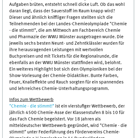
Aufgaben brüten, entsteht schnell dicke Luft. Ob das wohl
daran liegt, dass der Sauerstoff im Raum knapp wird?
Dieser und ähnlich kniffliger Fragen stellten sich die
Teilnehmenden bei der Landes-Chemieolympiade "Chemie
- die stimmt!", die am Mittwoch am Fachbereich Chemie
und Pharmazie der WWU Münster ausgetragen wurde. Die
jeweils sechs besten Neunt- und Zehntklässler wurden für
ihre herausragenden Leistungen mit wertvollen
Buchpreisen und mit Tickets für die Regionalrunde, die
ebenfalls an der WWU Münster stattfinden wird, belohnt.
Ein weiteres Highlight bot sich den Olympioniken bei der
Show-Vorlesung der Chemie-Didaktiker. Bunte Farben,
Feuer, Knalleffekte und Rauch sorgten für ein spannendes
und lehrreiches Chemie-Unterhaltungsprogramm.
Infos zum Wettbewerb
"Chemie - die stimmt!"
ist ein vierstufiger Wettbewerb, der
jährlich 4500 Chemie-Asse der Klassenstufen 8 bis 10 für
das Fach Chemie begeistert. Vor 18 Jahren als
mitteldeutscher Wettbewerb gegründet, wird "Chemie - die
stimmt!" unter Federführung des Fördervereins Chemie-