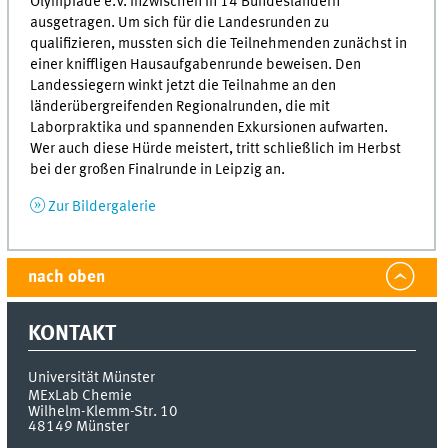
Olympiade e.V. inzwischen in 14 Bundesländern
ausgetragen. Um sich für die Landesrunden zu
qualifizieren, mussten sich die Teilnehmenden zunächst in
einer kniffligen Hausaufgabenrunde beweisen. Den
Landessiegern winkt jetzt die Teilnahme an den
länderübergreifenden Regionalrunden, die mit
Laborpraktika und spannenden Exkursionen aufwarten.
Wer auch diese Hürde meistert, tritt schließlich im Herbst
bei der großen Finalrunde in Leipzig an.
Zur Bildergalerie
nach oben
KONTAKT
Universität Münster
MExLab Chemie
Wilhelm-Klemm-Str. 10
48149
Münster