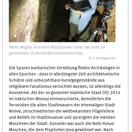
Peter Miglus in einem Raubtunnel unter der vom so
genannten IS zerstörten Jonasmoschee
© A. Al-Magasees
Die Spuren barbarischer Zerstörung finden Archäologen in
allen Epochen - dass in allerjüngster Zeit architektonische
Schätze und unbezahlbare Kunstgegenstände aus
religiösem Fanatismus vernichtet wurden, ist allerdings die
Ausnahme. Als der so genannte Islamische Staat (IS) 2014
im irakischen Mossul einmarschierte, demolierten die
Terroristen die alten Stadtmauern der ehemaligen Stadt
Ninive, zerschmetterten die weltbekannten Flügelstiere
und Reliefs im Stadtmuseum und sprengten die meisten
Moscheen der Stadt. Darunter war auch die Nebi-Yunus-
Moschee, die dem Propheten Jona gewidmet war. Nach