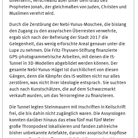
unversehrt, verschwand aber unter dem Grab des
Propheten Jonah, der gleichmaßen von Juden, Christen und
Muslimen verehrt wird.
Durch die Zerstörung der Nebi-Yunus-Moschee, die bislang
den Zugang zu den assyrischen Überresten verwehrte,
ergab sich nach der Befreiung der Stadt 2017 die
Gelegenheit, das wenig erforschte Areal genauer unter die
Lupe zu nehmen. Die Fritz-Thyssen-Stiftung finanzierte
GPS-photogrammetrische Arbeiten, mit denen die IS-
Tunnel in 3D-Modellen abgebildet werden können. Der
gesamte Nebi-Yunus-Hügel ist durchlöchert von diesen
Gängen, denn die Kämpfer des IS wollten nicht nur alles
zerstören, was nicht ihrer Ideologie entsprach. Sie suchten
auch nach Kunstschätzen, die auf dem Schwarzmarkt
verkauft wurden, um das Terrorregime zu finanzieren.
Die Tunnel legten Steinmauern mit Inschriften in Keilschrift
frei, die bis dahin nicht zugänglich waren. Die Assyrologen
konnten darüber hinaus das etwa fünf mal fünf Meter
große Thronpodest lokalisieren und fanden zahlreiche
bisher unbekannte Artefakte, darunter assyrische kopflose