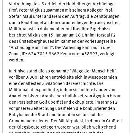
Vertreibung des IS erhielt der Heidelberger Archäologe
Prof. Peter Miglus zusammen mit seinem Kollegen Prof.
Stefan Maul unter anderem den Auftrag, die Zerstörungen
durch Raubtunnel an dem darunter liegenden assyrischen
Militärpalast zu dokumentieren. Über ihre Ergebnisse
berichtet Miglus am 15. Januar um 18 Uhr im Hörsaal F2
des Fürstenberghauses im Rahmen der Vorlesungsreihe
"Archäologie am Limit". Die Vorlesung kann auch über
Zoom, ID: 624 7015 9662 Kenncode: 438993, verfolgt
werden.
In Ninive stand die so genannte "Wiege der Menschheit",
vor über 3.000 Jahren entwickelte sich in Mesopotamien
eine der ältesten Zivilationen der Geschichte. Die
Militärmacht expandierte, indem sie andere Länder von
Anatolien bis zur Arabischen Halbinsel, von Ägypten bis an
den Persischen Golf überfiel und okkupierte. Im Jahr 612
vor unserer Zeitrechung überfielen die konkurrierenden
Babylonier die Stadt und brannten sie bis auf die
Grundmauern nieder. Der Militärpalast, in dem ein Großteil
der Kriegsbeute gelagert worden war, blieb weit gehend